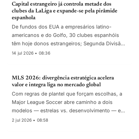
Capital estrangeiro já controla metade dos
clubes da LaLiga e expande-se pela pirâmide
espanhola
De fundos dos EUA a empresários latino-
americanos e do Golfo, 30 clubes espanhóis
têm hoje donos estrangeiros; Segunda Divisão
concentra a maior vaga de investimento.
14 jul 2026 • 08:36
MLS 2026: divergência estratégica acelera
valor e integra liga no mercado global
Com regras de plantel que forçam escolhas, a
Major League Soccer abre caminho a dois
modelos — estrelas vs. desenvolvimento — e
ganha peso em transferências e audiência no
2 jul 2026 • 08:58
Mundial 2026.