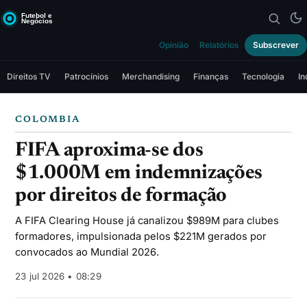
Opinião
Relatórios
Subscrever
Direitos TV
Patrocínios
Merchandising
Finanças
Tecnologia
In
COLOMBIA
FIFA aproxima-se dos
$1.000M em indemnizações
por direitos de formação
A FIFA Clearing House já canalizou $989M para clubes
formadores, impulsionada pelos $221M gerados por
convocados ao Mundial 2026.
23 jul 2026 • 08:29