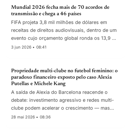
Mundial 2026 fecha mais de 70 acordos de
transmissão e chega a 46 países
FIFA projeta 3,8 mil milhões de dólares em
receitas de direitos audiovisuais, dentro de um
evento cujo orçamento global ronda os 13,9 mil
milhões.
3 jun 2026 • 08:41
Propriedade multi-clube no futebol feminino: o
paradoxo financeiro exposto pelo caso Alexia
Putellas e Michele Kang
A saída de Alexia do Barcelona reacende o
debate: investimento agressivo e redes multi-
clube podem acelerar o crescimento — mas
com riscos para integridade competitiva e
28 mai 2026 • 08:36
governação.