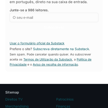
em português, direto na sua caixa de entrada.
Junte-se a 986 leitores.
Email
Empresa
Subscrever
Usar o formulário oficial da Substack
Prefere o site?
Subscreva diretamente na Substack
.
Sem spam. Pode cancelar quando quiser. Ao subscrever
aceita os
Termos de Utilização da Substack
, a
Política de
Privacidade
e o
Aviso de recolha de informação
.
Sitemap
Direitos TV
Patrocínios
Merchandising
Finanças