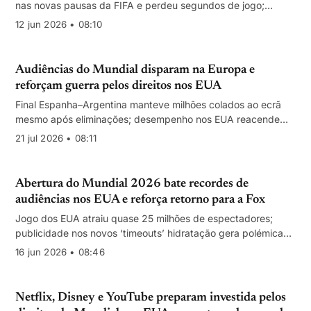
nas novas pausas da FIFA e perdeu segundos de jogo;
Telemundo manteve jogo em ecrã com publicidade lateral.
12 jun 2026 • 08:10
Audiências do Mundial disparam na Europa e
reforçam guerra pelos direitos nos EUA
Final Espanha–Argentina manteve milhões colados ao ecrã
mesmo após eliminações; desempenho nos EUA reacende
disputa por direitos de transmissão
21 jul 2026 • 08:11
Abertura do Mundial 2026 bate recordes de
audiências nos EUA e reforça retorno para a Fox
Jogo dos EUA atraiu quase 25 milhões de espectadores;
publicidade nos novos ‘timeouts’ hidratação gera polémica
mas sem sanções da FIFA
16 jun 2026 • 08:46
Netflix, Disney e YouTube preparam investida pelos