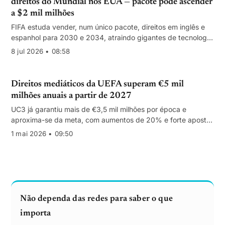
direitos do Mundial nos EUA — pacote pode ascender
a $2 mil milhões
FIFA estuda vender, num único pacote, direitos em inglês e
espanhol para 2030 e 2034, atraindo gigantes de tecnologia
e media e elevando a fasquia de preços.
8 jul 2026 • 08:58
Direitos mediáticos da UEFA superam €5 mil
milhões anuais a partir de 2027
UC3 já garantiu mais de €3,5 mil milhões por época e
aproxima-se da meta, com aumentos de 20% e forte aposta
de Paramount+, Canal+ e Disney+
1 mai 2026 • 09:50
Não dependa das redes para saber o que
importa