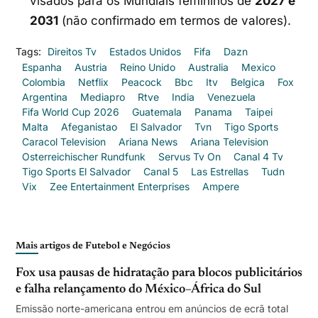
visados para os Mundiais femininos de
2027 e
2031
(não confirmado em termos de valores).
Tags:
Direitos Tv
Estados Unidos
Fifa
Dazn
Espanha
Austria
Reino Unido
Australia
Mexico
Colombia
Netflix
Peacock
Bbc
Itv
Belgica
Fox
Argentina
Mediapro
Rtve
India
Venezuela
Fifa World Cup 2026
Guatemala
Panama
Taipei
Malta
Afeganistao
El Salvador
Tvn
Tigo Sports
Caracol Television
Ariana News
Ariana Television
Osterreichischer Rundfunk
Servus Tv On
Canal 4 Tv
Tigo Sports El Salvador
Canal 5
Las Estrellas
Tudn
Vix
Zee Entertainment Enterprises
Ampere
Mais artigos de Futebol e Negócios
Fox usa pausas de hidratação para blocos publicitários
e falha relançamento do México–África do Sul
Emissão norte-americana entrou em anúncios de ecrã total