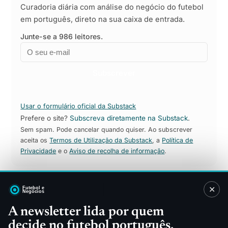
Curadoria diária com análise do negócio do futebol
em português, direto na sua caixa de entrada.
Junte-se a 986 leitores.
Email
Empresa
Subscrever
Usar o formulário oficial da Substack
Prefere o site?
Subscreva diretamente na Substack
.
Sem spam. Pode cancelar quando quiser. Ao subscrever
aceita os
Termos de Utilização da Substack
, a
Política de
Privacidade
e o
Aviso de recolha de informação
.
✕
Sitemap
A newsletter lida por quem
decide no futebol português.
Direitos TV
Patrocínios