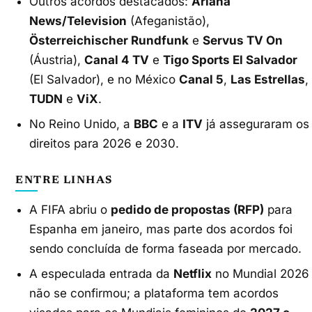
Outros acordos destacados:
Ariana
News/Television
(Afeganistão),
Österreichischer Rundfunk
e
Servus TV On
(Áustria),
Canal 4 TV
e
Tigo Sports El Salvador
(El Salvador), e no México
Canal 5
,
Las Estrellas
,
TUDN
e
ViX
.
No Reino Unido, a
BBC
e a
ITV
já asseguraram os
direitos para 2026 e 2030.
ENTRE LINHAS
A FIFA abriu o
pedido de propostas (RFP)
para
Espanha em janeiro, mas parte dos acordos foi
sendo concluída de forma faseada por mercado.
A especulada entrada da
Netflix
no Mundial 2026
não se confirmou; a plataforma tem acordos