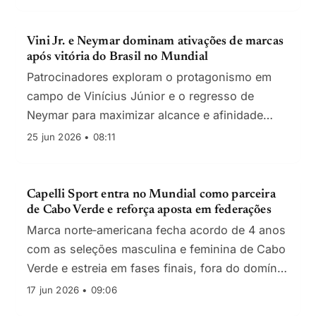
Vini Jr. e Neymar dominam ativações de marcas
após vitória do Brasil no Mundial
Patrocinadores exploram o protagonismo em
campo de Vinícius Júnior e o regresso de
Neymar para maximizar alcance e afinidade
durante Brasil–Escócia
25 jun 2026 • 08:11
Capelli Sport entra no Mundial como parceira
de Cabo Verde e reforça aposta em federações
Marca norte‑americana fecha acordo de 4 anos
com as seleções masculina e feminina de Cabo
Verde e estreia em fases finais, fora do domínio
Nike/adidas/Puma.
17 jun 2026 • 09:06