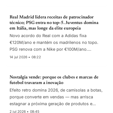
Real Madrid lidera receitas de patrocinador
técnico; PSG entra no top‑5. Juventus domina
em Itália, mas longe da elite europeia
Novo acordo do Real com a Adidas fixa
€120M/ano e mantém os madrilenos no topo.
PSG renova com a Nike por €100M/ano.
Juventus é a única italiana no top‑10, com
14 jul 2026 • 08:22
€46,1M/ano.
Nostalgia vende: porque os clubes e marcas de
futebol travaram a inovação
Efeito retro domina 2026, de camisolas a botas,
porque converte em vendas — mas arrisca
estagnar a próxima geração de produtos e
receitas.
2 jul 2026 • 08:45