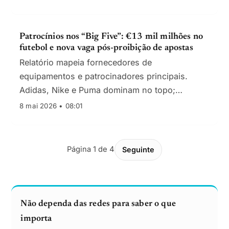
Patrocínios nos “Big Five”: €13 mil milhões no
futebol e nova vaga pós-proibição de apostas
Relatório mapeia fornecedores de
equipamentos e patrocinadores principais.
Adidas, Nike e Puma dominam no topo;
proibição de apostas na Premier League em
8 mai 2026 • 08:01
2026/27 rebaralha receitas e categorias.
Página 1 de 4
Seguinte
Não dependa das redes para saber o que
importa