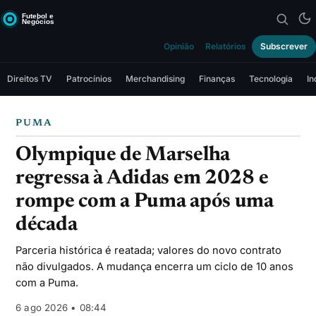
Opinião
Relatórios
Subscrever
Direitos TV
Patrocínios
Merchandising
Finanças
Tecnologia
In
PUMA
Olympique de Marselha
regressa à Adidas em 2028 e
rompe com a Puma após uma
década
Parceria histórica é reatada; valores do novo contrato
não divulgados. A mudança encerra um ciclo de 10 anos
com a Puma.
6 ago 2026 • 08:44