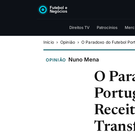
Direitos TV
Patrocínios
Merc
Início
Opinião
O Paradoxo do Futebol Por
Nuno Mena
OPINIÃO
O Par
Portu
Recei
Trans