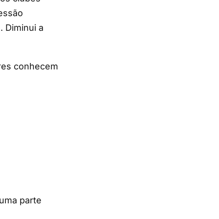
ressão
. Diminui a
ores conhecem
 uma parte