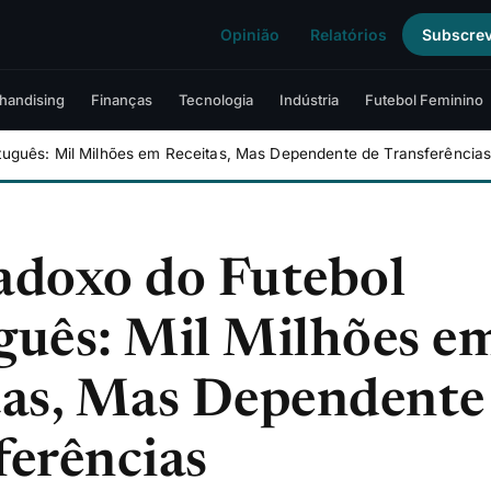
Opinião
Relatórios
Subscre
handising
Finanças
Tecnologia
Indústria
Futebol Feminino
tuguês: Mil Milhões em Receitas, Mas Dependente de Transferência
adoxo do Futebol
guês: Mil Milhões e
tas, Mas Dependente
ferências