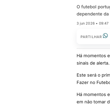
O futebol portu
dependente da 
3 jun 2026 • 09:47
PARTILHAR
Há momentos em que os números deixam de ser apenas números e passam a ser
sinais de alert
Este será o pr
Fazer no Futeb
Há momentos em
em não tomar 