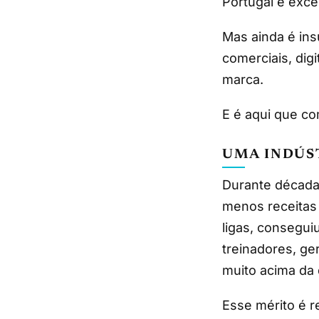
Portugal é exce
Mas ainda é ins
comerciais, digi
marca.
E é aqui que co
UMA INDÚS
Durante década
menos receitas
ligas, consegui
treinadores, ger
muito acima da 
Esse mérito é r