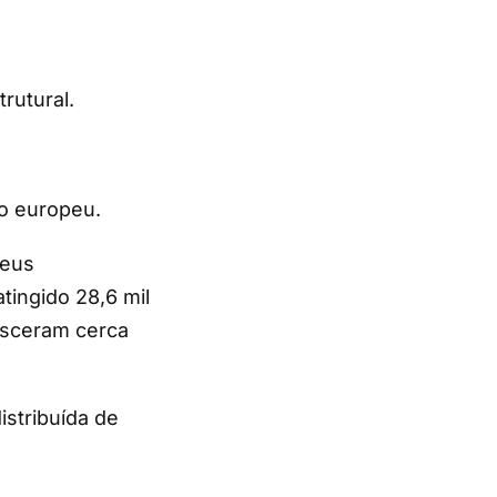
rutural.
o europeu.
peus
tingido 28,6 mil
esceram cerca
stribuída de