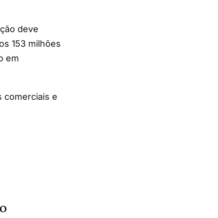
ição deve
nos 153 milhões
ão em
s comerciais e
CO