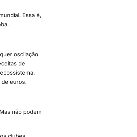
mundial. Essa é,
bal.
quer oscilação
eceitas de
 ecossistema.
 de euros.
. Mas não podem
 os clubes