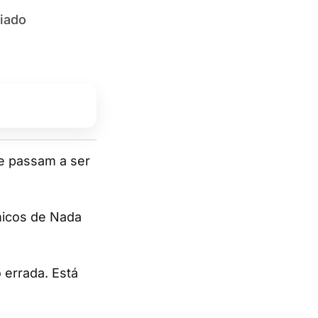
siado
micos de Nada
errada. Está