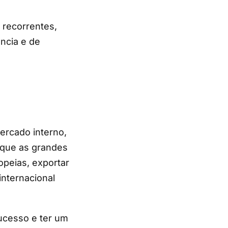
 recorrentes,
ência e de
rcado interno,
 que as grandes
opeias, exportar
internacional
ucesso e ter um