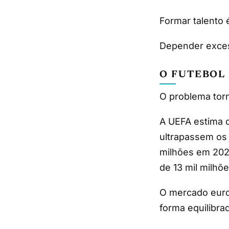
Formar talento 
Depender excess
O FUTEBOL
O problema tor
A UEFA estima q
ultrapassem os 
milhões em 202
de 13 mil milhõ
O mercado euro
forma equilibra