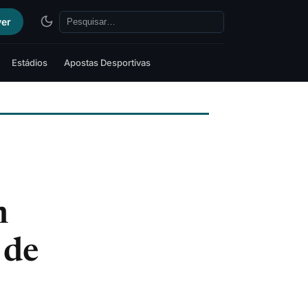
ver
Estádios
Apostas Desportivas
s
m
 de