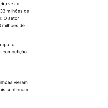
eira vez a
.133 milhões de
r. O setor
8 milhões de
mpo foi
ma competição
milhões vieram
tais continuam