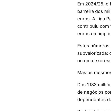
Em 2024/25, o f
barreira dos mi
euros. A Liga P
contribuiu com 
euros em impost
Estes números 
subvalorizada: 
ou uma expressã
Mas os mesmos 
Dos 1.133 milhõ
de negócios com
dependentes da