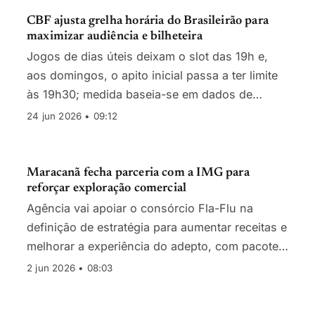
CBF ajusta grelha horária do Brasileirão para
maximizar audiência e bilheteira
Jogos de dias úteis deixam o slot das 19h e,
aos domingos, o apito inicial passa a ter limite
às 19h30; medida baseia-se em dados de
transmissão e afluência aos estádios.
24 jun 2026 • 09:12
Maracanã fecha parceria com a IMG para
reforçar exploração comercial
Agência vai apoiar o consórcio Fla-Flu na
definição de estratégia para aumentar receitas e
melhorar a experiência do adepto, com pacotes
de serviços para eventos e marcas.
2 jun 2026 • 08:03