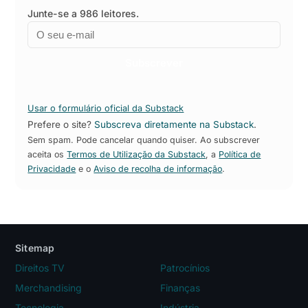
Junte-se a 986 leitores.
Email
Empresa
Subscrever
Usar o formulário oficial da Substack
Prefere o site?
Subscreva diretamente na Substack
.
Sem spam. Pode cancelar quando quiser. Ao subscrever
aceita os
Termos de Utilização da Substack
, a
Política de
Privacidade
e o
Aviso de recolha de informação
.
Sitemap
Direitos TV
Patrocínios
Merchandising
Finanças
Tecnologia
Indústria