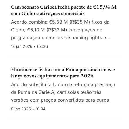
Campeonato Carioca fecha pacote de €15,94 M
com Globo e ativações comerciais
Acordo combina €5,58 M (R$35 M) fixos da
Globo, €5,10 M (R$32 M) em espaços de
programação e receitas de naming rights e
placas via Brax, totalizando cerca de €15,94 M
13 jan 2026 • 08:36
(R$100 M).
Fluminense fecha com a Puma por cinco anos e
lança novos equipamentos para 2026
Acordo substitui a Umbro e reforça a presença
da Puma na Série A; camisolas terão três
versões com preços convertidos para euros
5 jan 2026 • 10:04