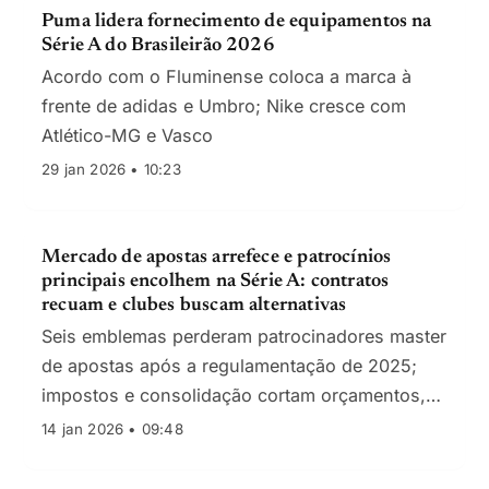
Puma lidera fornecimento de equipamentos na
Série A do Brasileirão 2026
Acordo com o Fluminense coloca a marca à
frente de adidas e Umbro; Nike cresce com
Atlético-MG e Vasco
29 jan 2026 • 10:23
Mercado de apostas arrefece e patrocínios
principais encolhem na Série A: contratos
recuam e clubes buscam alternativas
Seis emblemas perderam patrocinadores master
de apostas após a regulamentação de 2025;
impostos e consolidação cortam orçamentos,
enquanto gigantes como Flamengo e Betano
14 jan 2026 • 09:48
mantêm acordos de referência