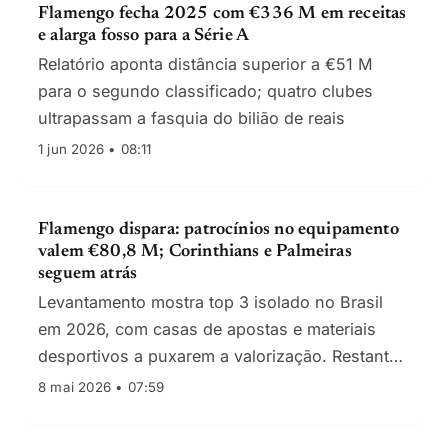
Flamengo fecha 2025 com €336 M em receitas
e alarga fosso para a Série A
Relatório aponta distância superior a €51 M
para o segundo classificado; quatro clubes
ultrapassam a fasquia do bilião de reais
1 jun 2026 • 08:11
Flamengo dispara: patrocínios no equipamento
valem €80,8 M; Corinthians e Palmeiras
seguem atrás
Levantamento mostra top 3 isolado no Brasil
em 2026, com casas de apostas e materiais
desportivos a puxarem a valorização. Restante
Série A enfrenta retração de investimento.
8 mai 2026 • 07:59