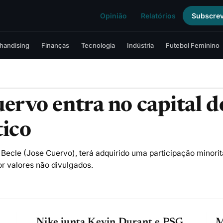
Opinião
Relatórios
Subscre
handising
Finanças
Tecnologia
Indústria
Futebol Feminino
ervo entra no capital 
tico
cle (Jose Cuervo), terá adquirido uma participação minoritá
r valores não divulgados.
Nike junta Kevin Durant e PSG
M