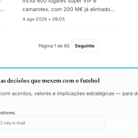
e
inclui 600 lugares super VIP e
s
camarotes, com 200 M€ já alinhados
entre região e município. Cidade quer
4 ago 2026 • 09:05
estar entre as sedes do Euro 2032.
Página 1 de 65
Seguinte
das decisões que mexem com o futebol
o com acordos, valores e implicações estratégicas — para de
eitores.
mail
mpresa
Subscrever