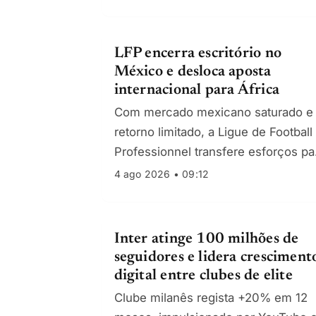
articulado com a Superliga.
LFP encerra escritório no
México e desloca aposta
internacional para África
Com mercado mexicano saturado e
retorno limitado, a Ligue de Football
Professionnel transfere esforços pa
o Senegal; Fox mantém Liga 1 no pa
4 ago 2026 • 09:12
até 2027.
Inter atinge 100 milhões de
seguidores e lidera cresciment
digital entre clubes de elite
Clube milanês regista +20% em 12