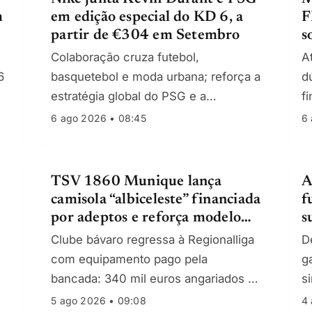
m
em edição especial do KD 6, a
F
partir de €304 em Setembro
s
C
Colaboração cruza futebol,
A
6
basquetebol e moda urbana; reforça a
d
estratégia global do PSG e a
f
activação do contrato vitalício de
p
6 ago 2026 • 08:45
6 
Durant com a Nike.
de
TSV 1860 Munique lança
A
camisola “albiceleste” financiada
f
por adeptos e reforça modelo
s
50+1
Clube bávaro regressa à Regionalliga
D
com equipamento pago pela
g
bancada: 340 mil euros angariados e
si
mensagem política contra o antigo
c
5 ago 2026 • 09:08
4 