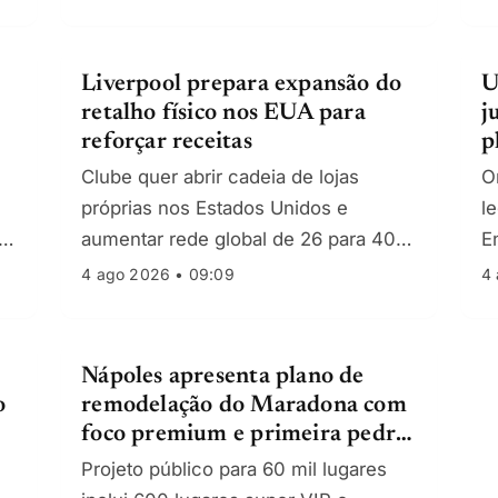
investidor Hasan Ismaik.
r
Liverpool prepara expansão do
U
retalho físico nos EUA para
j
reforçar receitas
p
F
Clube quer abrir cadeia de lojas
O
próprias nos Estados Unidos e
l
ra
aumentar rede global de 26 para 40
E
ís
espaços até 2030, de olho nos 26
m
4 ago 2026 • 09:09
4 
milhões de adeptos no país.
e
Nápoles apresenta plano de
o
remodelação do Maradona com
foco premium e primeira pedra
em 2027
Projeto público para 60 mil lugares