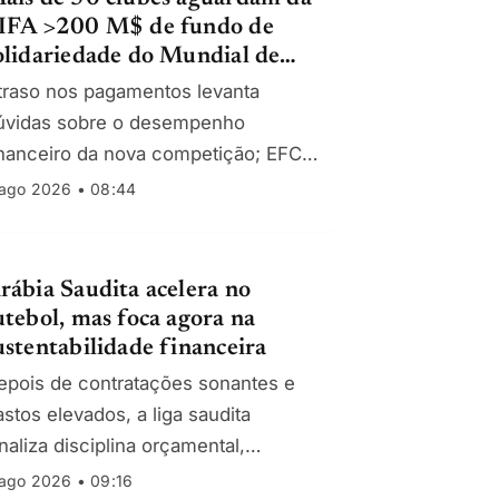
IFA >200 M$ de fundo de
olidariedade do Mundial de
lubes
traso nos pagamentos levanta
úvidas sobre o desempenho
inanceiro da nova competição; EFC
ressiona por calendário e critérios
ago 2026 • 08:44
 distribuição.
rábia Saudita acelera no
utebol, mas foca agora na
ustentabilidade financeira
epois de contratações sonantes e
astos elevados, a liga saudita
naliza disciplina orçamental,
ontrolo de défices e novas fontes de
ago 2026 • 09:16