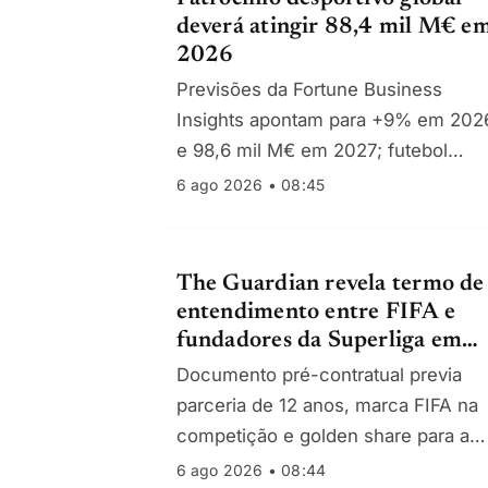
deverá atingir 88,4 mil M€ e
2026
Previsões da Fortune Business
Insights apontam para +9% em 202
e 98,6 mil M€ em 2027; futebol
mantém a maior fatia e Europa
6 ago 2026 • 08:45
concentra 34% do investimento
The Guardian revela termo de
entendimento entre FIFA e
fundadores da Superliga em
2020
Documento pré-contratual previa
parceria de 12 anos, marca FIFA na
competição e golden share para a
federação; clube mundial anual
6 ago 2026 • 08:44