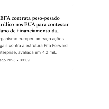
eceita para além do petróleo
EFA contrata peso-pesado
urídico nos EUA para contestar
lano de financiamento da
IFA
rganismo europeu ameaça ações
egais contra a estrutura Fifa Forward
nterprise, avaliada em 4,2 mil
ilhões de dólares, e notifica
ago 2026 • 09:09
xecutivos e financiadores nos EUA.