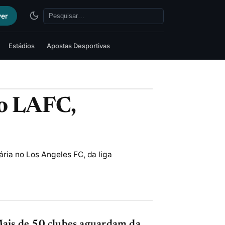
ver
Estádios
Apostas Desportivas
do LAFC,
ria no Los Angeles FC, da liga
ais de 50 clubes aguardam da