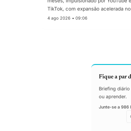
meses, impulsionado por YouTube 
TikTok, com expansão acelerada no
Estados Unidos e Américas.
4 ago 2026 • 09:06
Fique a par 
Briefing diári
ou aprender.
Junte-se a 986 l
E
E