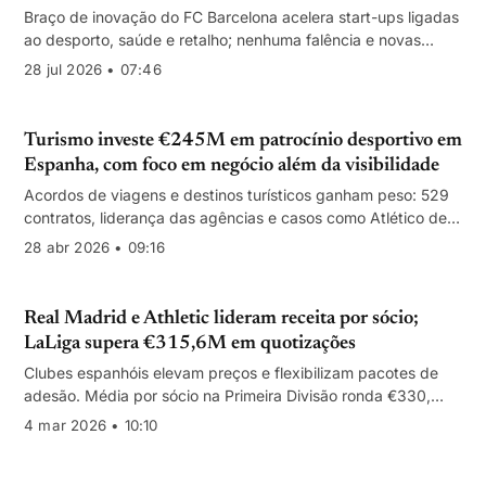
Braço de inovação do FC Barcelona acelera start-ups ligadas
ao desporto, saúde e retalho; nenhuma falência e novas
rondas a valorizar a carteira.
28 jul 2026 • 07:46
Turismo investe €245M em patrocínio desportivo em
Espanha, com foco em negócio além da visibilidade
Acordos de viagens e destinos turísticos ganham peso: 529
contratos, liderança das agências e casos como Atlético de
Madrid, FC Barcelona e Vueling
28 abr 2026 • 09:16
Real Madrid e Athletic lideram receita por sócio;
LaLiga supera €315,6M em quotizações
Clubes espanhóis elevam preços e flexibilizam pacotes de
adesão. Média por sócio na Primeira Divisão ronda €330,
mas Madrid (€659) e Athletic (€615) destacam-se.
4 mar 2026 • 10:10