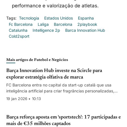
performance e valorização de atletas.
Tags:
Tecnologia
Estados Unidos
Espanha
Fc Barcelona
Laliga
Barcelona
2playbook
Catalunha
Intelligence 2p
Barca Innovation Hub
Cold2sport
Mais artigos de Futebol e Negócios
Barça Innovation Hub investe na Scircle para
explorar estratégia olfativa de marca
FC Barcelona entra no capital da start-up catalã que usa
inteligência artificial para criar fragrâncias personalizadas,
reforçando a oferta de experiências e fidelização de
19 jan 2026 • 10:13
adeptos.
Barça reforça aposta em ‘sportstech’: 17 participadas e
mais de €35 milhões captados