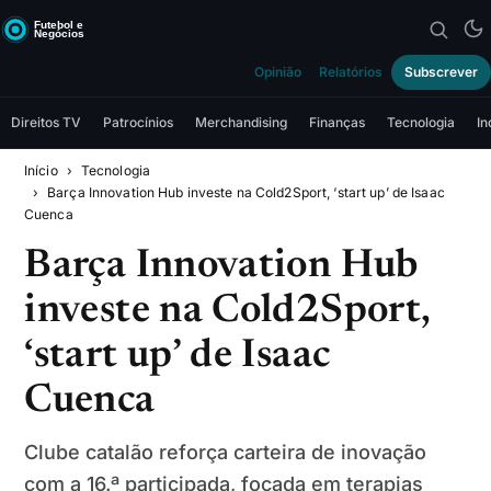
Opinião
Relatórios
Subscrever
Direitos TV
Patrocínios
Merchandising
Finanças
Tecnologia
In
Início
Tecnologia
Barça Innovation Hub investe na Cold2Sport, ‘start up’ de Isaac
Cuenca
Barça Innovation Hub
investe na Cold2Sport,
‘start up’ de Isaac
Cuenca
Clube catalão reforça carteira de inovação
com a 16.ª participada, focada em terapias