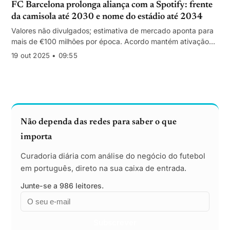
FC Barcelona prolonga aliança com a Spotify: frente
da camisola até 2030 e nome do estádio até 2034
Valores não divulgados; estimativa de mercado aponta para
mais de €100 milhões por época. Acordo mantém ativação
global cruzando futebol e música.
19 out 2025 • 09:55
Não dependa das redes para saber o que
importa
Curadoria diária com análise do negócio do futebol
em português, direto na sua caixa de entrada.
Junte-se a 986 leitores.
Email
Empresa
Subscrever