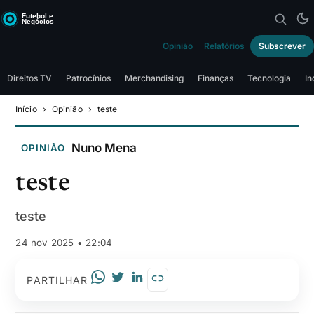
Opinião
Relatórios
Subscrever
Direitos TV
Patrocínios
Merchandising
Finanças
Tecnologia
In
Início
Opinião
teste
Nuno Mena
OPINIÃO
teste
teste
24 nov 2025 • 22:04
PARTILHAR