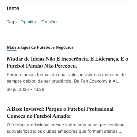
teste
Tags:
Opinião
Opinião
Mais artigos de Futebol e Negócios
Mudar de Ideias Não É Incoerência. É Liderança. E o
Futebol (Ainda) Não Percebeu.
Perante novas formas de criar valor, insistir nas métricas de
sempre deixou de ser prudência. Da Fan Economy à AI
Economy, Nuno Mena explica por que os clubes precisam de
30 jul 2026 • 16:29
rever convicções e medir o verdadeiro valor económico de
cada adepto.
A Base Invisível: Porque o Futebol Profissional
Começa no Futebol Amador
O futebol profissional cresce sobre uma base que continua
subvalorizada: os clubes amadores que formam atletas,