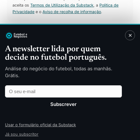
aceita os
Termos de Utilização da Substack
, a
Política de
Privacidade
e o
Aviso de recolha de informação
.
✕
Sitemap
A newsletter lida por quem
decide no futebol português.
Direitos TV
Patrocínios
Merchandising
Finanças
Análise do negócio do futebol, todas as manhãs.
Tecnologia
Indústria
Grátis.
Futebol Feminino
Estádios
Email
Empresa
Apostas Desportivas
Opinião
Relatórios
Todas as categorias
Subscrever
Sobre
© 2026 Futebol e Negócios — edição pt‑PT
Usar o formulário oficial da Substack
Já sou subscritor
↑