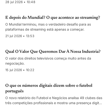
pessoas e comunidades. Reforçar esse alicerce é uma
28 jul 2026 • 10:48
condição essencial para a sustentabilidade de toda a
indústria.
E depois do Mundial? O que acontece ao streaming?
O Mundial terminou, mas o verdadeiro desafio para as
plataformas de streaming está apenas a começar.
21 jul 2026 • 13:53
Qual O Valor Que Queremos Dar À Nossa Industria?
O valor dos direitos televisivos começa muito antes da
negociação.
15 jul 2026 • 10:22
O que os números digitais dizem sobre o futebol
português
O novo relatório do Futebol e Negócios analisa 49 clubes das
três competições profissionais e mostra uma presença digital
com escala relevante, mas fortemente concentrada no topo