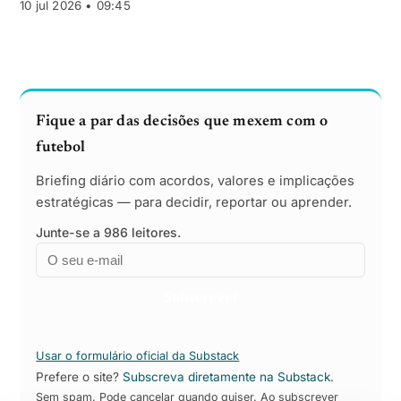
10 jul 2026 • 09:45
da Primeira Liga.
Fique a par das decisões que mexem com o
futebol
Briefing diário com acordos, valores e implicações
estratégicas — para decidir, reportar ou aprender.
Junte-se a 986 leitores.
Email
Empresa
Subscrever
Usar o formulário oficial da Substack
Prefere o site?
Subscreva diretamente na Substack
.
Sem spam. Pode cancelar quando quiser. Ao subscrever