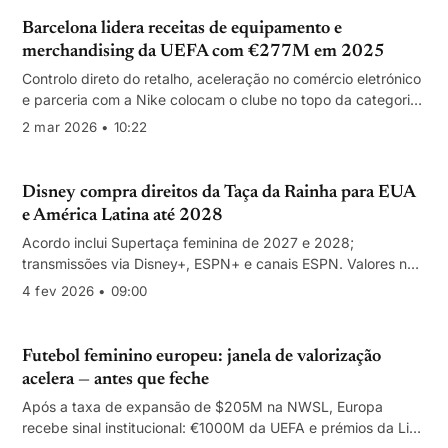
Barcelona lidera receitas de equipamento e
merchandising da UEFA com €277M em 2025
Controlo direto do retalho, aceleração no comércio eletrónico
e parceria com a Nike colocam o clube no topo da categoria
de vestuário e licenciamento; total de receitas atinge €989M.
2 mar 2026 • 10:22
Disney compra direitos da Taça da Rainha para EUA
e América Latina até 2028
Acordo inclui Supertaça feminina de 2027 e 2028;
transmissões via Disney+, ESPN+ e canais ESPN. Valores não
divulgados.
4 fev 2026 • 09:00
Futebol feminino europeu: janela de valorização
acelera — antes que feche
Após a taxa de expansão de $205M na NWSL, Europa
recebe sinal institucional: €1000M da UEFA e prémios da Liga