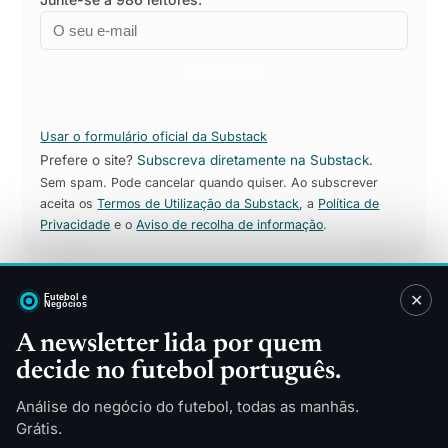
Email
Empresa
Subscrever
Usar o formulário oficial da Substack
Prefere o site?
Subscreva diretamente na Substack
.
Sem spam. Pode cancelar quando quiser. Ao subscrever
aceita os
Termos de Utilização da Substack
, a
Política de
Privacidade
e o
Aviso de recolha de informação
.
✕
Sitemap
A newsletter lida por quem
decide no futebol português.
Direitos TV
Patrocínios
Merchandising
Finanças
Análise do negócio do futebol, todas as manhãs.
Tecnologia
Indústria
Grátis.