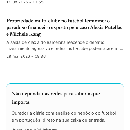
dos Campeões Feminina em alta. Avaliações ainda abaixo do
12 jun 2026 • 07:55
potencial criam assimetria para investidores.
Propriedade multi-clube no futebol feminino: o
paradoxo financeiro exposto pelo caso Alexia Putellas
e Michele Kang
A saída de Alexia do Barcelona reacende o debate:
investimento agressivo e redes multi-clube podem acelerar o
crescimento — mas com riscos para integridade competitiva
28 mai 2026 • 08:36
e governação.
Não dependa das redes para saber o que
importa
Curadoria diária com análise do negócio do futebol
em português, direto na sua caixa de entrada.
Junte-se a 986 leitores.