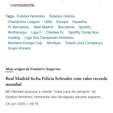
consistente.
Tags:
Futebol Feminino
Estados Unidos
Champions League
Uefa
Europa
Espanha
Fc Barcelona
Real Madrid
Barcelona
Spotify
Wolfsburgo
Liga F
Chelsea Fc
Spotify Camp Nou
Vueling
Liga Dos Campeoes Feminina
Womens Europa Cup
Montjuic
Estadi Lluis Companys
Grupo Atvalor
Mais artigos de Futebol e Negócios
Real Madrid fecha Felicia Schroder com valor recorde
mundial
BK Häcken anuncia a venda “mais cara de sempre” no
futebol feminino; montante não divulgado deverá superar
€1,38 M
24 jun 2026 • 09:14