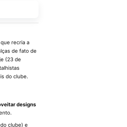
alças de fato de
je (23 de
alhistas
is do clube.
oveitar designs
ento.
 do clube) e