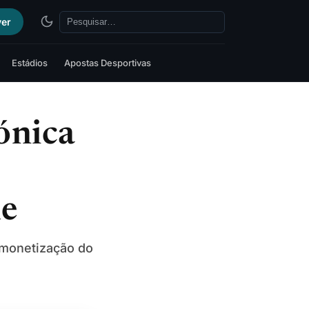
ver
Estádios
Apostas Desportivas
ónica
le
a monetização do