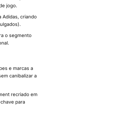
de jogo.
a Adidas, criando
ulgados).
ra o segmento
onal.
ubes e marcas a
sem canibalizar a
pment recriado em
-chave para