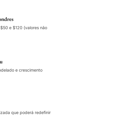
ondres
$50 e $120 (valores não
éu
modelado e crescimento
izada que poderá redefinir