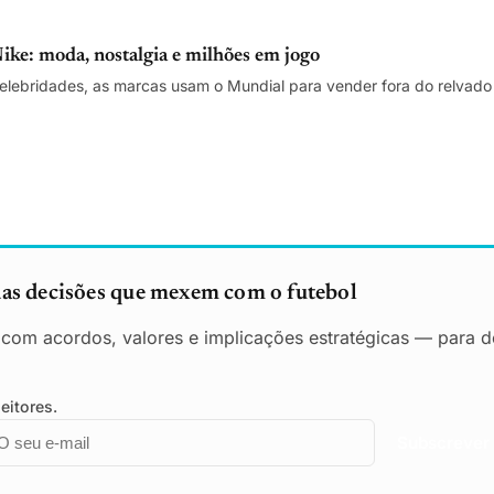
ke: moda, nostalgia e milhões em jogo
celebridades, as marcas usam o Mundial para vender fora do relvado 
das decisões que mexem com o futebol
o com acordos, valores e implicações estratégicas — para de
eitores.
mail
mpresa
Subscrever