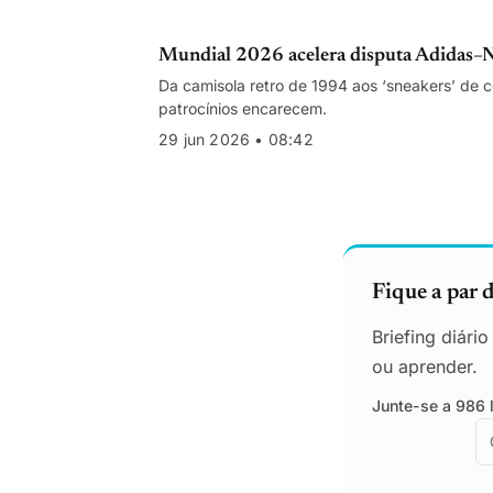
Mundial 2026 acelera disputa Adidas–Ni
Da camisola retro de 1994 aos ‘sneakers’ de 
patrocínios encarecem.
29 jun 2026 • 08:42
Fique a par 
Briefing diári
ou aprender.
Junte-se a 986 l
E
E