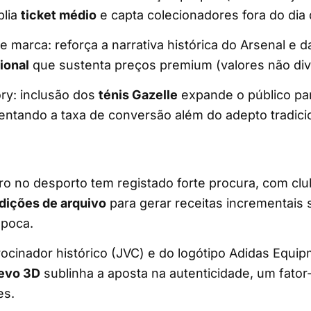
plia
ticket médio
e capta colecionadores fora do dia 
 marca: reforça a narrativa histórica do Arsenal e d
ional
que sustenta preços premium (valores não div
ry: inclusão dos
ténis Gazelle
expande o público pa
mentando a taxa de conversão além do adepto tradici
tro no desporto tem registado forte procura, com cl
dições de arquivo
para gerar receitas incrementais 
época.
ocinador histórico (JVC) e do logótipo Adidas Equi
evo 3D
sublinha a aposta na autenticidade, um fator
es.