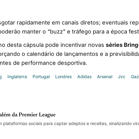
sgotar rapidamente em canais diretos; eventuais re
oderão manter o “buzz” e tráfego para a época fest
 desta cápsula pode incentivar novas
séries Brin
orçando o calendário de lançamentos e a previsibilid
tes de performance desportiva.
g
Inglaterra
Portugal
Londres
Adidas
Arsenal
Jvc
Gaz
a além da Premier League
m plataformas sociais para captar adeptos e receitas, sinalizando v