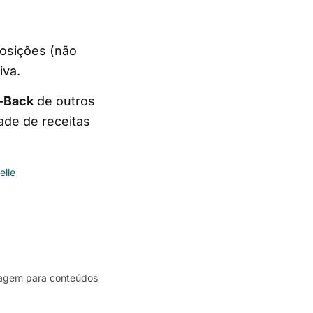
posições (não
iva.
g-Back
de outros
ade de receitas
elle
iragem para conteúdos