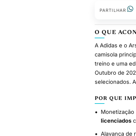
PARTILHAR
O QUE ACO
A Adidas e o Arsenal lançaram, em Londres, a coleção “Bring-Back” que recria a
camisola princip
treino e uma ed
Outubro de 2025
selecionados. A
POR QUE IM
Monetização 
licenciados
c
Alavanca de r