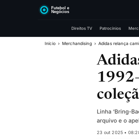
Direitos TV
Patrocínios
Merc
Início
Merchandising
Adidas relança cami
Adidas
1992–
coleçã
Linha ‘Bring-Ba
arquivo e o ape
23 out 2025 • 08:2