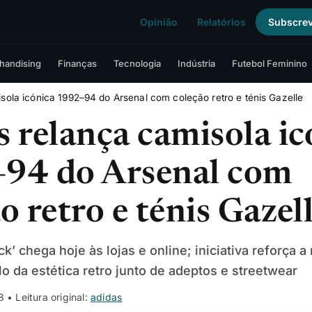
Opinião
Relatórios
Subscre
handising
Finanças
Tecnologia
Indústria
Futebol Feminino
sola icónica 1992–94 do Arsenal com coleção retro e ténis Gazelle
 relança camisola ic
94 do Arsenal com
o retro e ténis Gazel
ck’ chega hoje às lojas e online; iniciativa reforça 
lo da estética retro junto de adeptos e streetwear
8
• Leitura original:
adidas