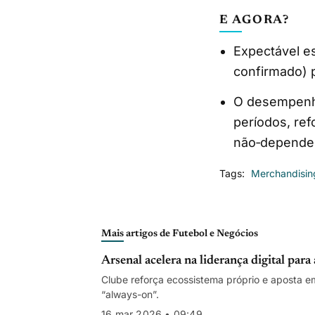
E AGORA?
Expectável e
confirmado) p
O desempenho
períodos, ref
não‐dependen
Tags:
Merchandisin
Mais artigos de Futebol e Negócios
Arsenal acelera na liderança digital par
Clube reforça ecossistema próprio e aposta e
“always-on”.
16 mar 2026 • 09:49