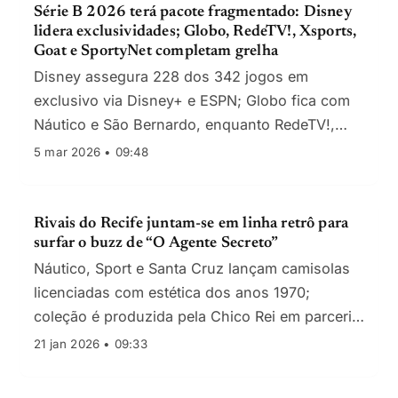
Série B 2026 terá pacote fragmentado: Disney
lidera exclusividades; Globo, RedeTV!, Xsports,
Goat e SportyNet completam grelha
Disney assegura 228 dos 342 jogos em
exclusivo via Disney+ e ESPN; Globo fica com
Náutico e São Bernardo, enquanto RedeTV!,
Xsports, Goat e SportyNet repartem 114
5 mar 2026 • 09:48
partidas.
Rivais do Recife juntam-se em linha retrô para
surfar o buzz de “O Agente Secreto”
Náutico, Sport e Santa Cruz lançam camisolas
licenciadas com estética dos anos 1970;
coleção é produzida pela Chico Rei em parceria
com a Vitrine Filmes
21 jan 2026 • 09:33