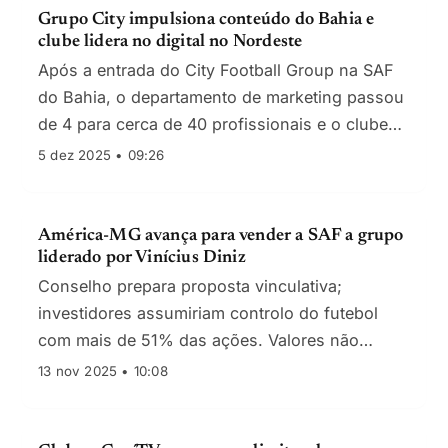
Grupo City impulsiona conteúdo do Bahia e
clube lidera no digital no Nordeste
Após a entrada do City Football Group na SAF
do Bahia, o departamento de marketing passou
de 4 para cerca de 40 profissionais e o clube
regista crescimento de 12% nas redes, o maior
5 dez 2025 • 09:26
da região.
América-MG avança para vender a SAF a grupo
liderado por Vinícius Diniz
Conselho prepara proposta vinculativa;
investidores assumiriam controlo do futebol
com mais de 51% das ações. Valores não
divulgados.
13 nov 2025 • 10:08