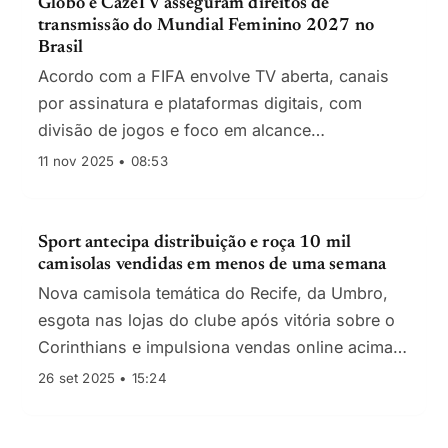
Globo e CazéTV asseguram direitos de
transmissão do Mundial Feminino 2027 no
Brasil
Acordo com a FIFA envolve TV aberta, canais
por assinatura e plataformas digitais, com
divisão de jogos e foco em alcance
multiplataforma.
11 nov 2025 • 08:53
Sport antecipa distribuição e roça 10 mil
camisolas vendidas em menos de uma semana
Nova camisola temática do Recife, da Umbro,
esgota nas lojas do clube após vitória sobre o
Corinthians e impulsiona vendas online acima
do previsto
26 set 2025 • 15:24