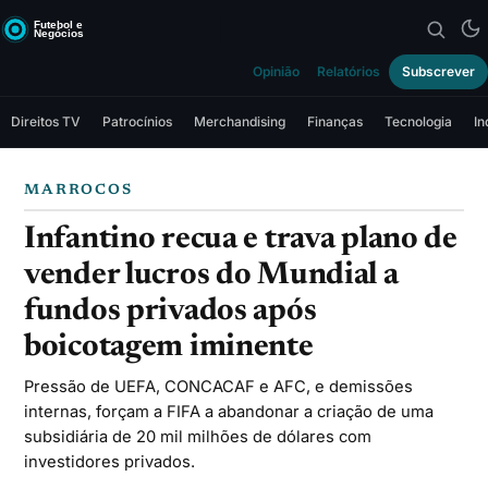
Opinião
Relatórios
Subscrever
Direitos TV
Patrocínios
Merchandising
Finanças
Tecnologia
In
MARROCOS
Infantino recua e trava plano de
vender lucros do Mundial a
fundos privados após
boicotagem iminente
Pressão de UEFA, CONCACAF e AFC, e demissões
internas, forçam a FIFA a abandonar a criação de uma
subsidiária de 20 mil milhões de dólares com
investidores privados.