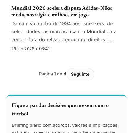
Mundial 2026 acelera disputa Adidas–Nike:
moda, nostalgia e milhões em jogo
Da camisola retro de 1994 aos ‘sneakers’ de
celebridades, as marcas usam o Mundial para
vender fora do relvado enquanto direitos e
patrocínios encarecem.
29 jun 2026 • 08:42
Página 1 de 4
Seguinte
Fique a par das decisões que mexem com o
futebol
Briefing diário com acordos, valores e implicações
estratégicas — para decidir, reportar ou aprender.