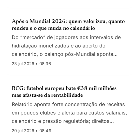
Após o Mundial 2026: quem valorizou, quanto
rendeu e o que muda no calendário
Do “mercado” de jogadores aos intervalos de
hidratação monetizados e ao aperto do
calendário, o balanço pós-Mundial aponta
impactos diretos nas finanças e na estratégia
23 jul 2026 • 08:36
dos clubes e organismos.
BCG: futebol europeu bate €38 mil milhões
mas afasta‑se da rentabilidade
Relatório aponta forte concentração de receitas
em poucos clubes e alerta para custos salariais,
calendário e pressão regulatória; direitos
audiovisuais mantêm-se no topo, mas cresce o
20 jul 2026 • 08:49
valor das relações diretas com adeptos.