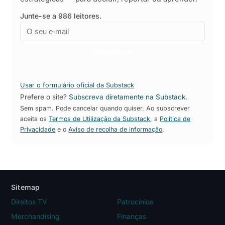
Junte-se a 986 leitores.
Email
Empresa
Subscrever
Usar o formulário oficial da Substack
Prefere o site?
Subscreva diretamente na Substack
.
Sem spam. Pode cancelar quando quiser. Ao subscrever
aceita os
Termos de Utilização da Substack
, a
Política de
Privacidade
e o
Aviso de recolha de informação
.
Sitemap
Direitos TV
Patrocínios
Merchandising
Finanças