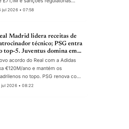
e £71,1M e sanções regulatórias
gravam quadro financeiro.
 jul 2026 • 07:58
eal Madrid lidera receitas de
atrocinador técnico; PSG entra
o top‑5. Juventus domina em
tália, mas longe da elite
ovo acordo do Real com a Adidas
uropeia
ixa €120M/ano e mantém os
adrilenos no topo. PSG renova com
 Nike por €100M/ano. Juventus é a
 jul 2026 • 08:22
nica italiana no top‑10, com
46,1M/ano.