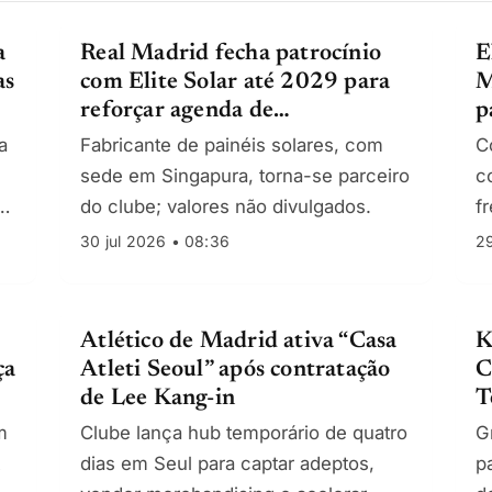
a
Real Madrid fecha patrocínio
E
as
com Elite Solar até 2029 para
M
reforçar agenda de
p
sustentabilidade
d
a
Fabricante de painéis solares, com
C
sede em Singapura, torna-se parceiro
c
ra
do clube; valores não divulgados.
f
N
30 jul 2026 • 08:36
29
c
Atlético de Madrid ativa “Casa
K
ça
Atleti Seoul” após contratação
C
de Lee Kang-in
T
m
Clube lança hub temporário de quatro
G
A
dias em Seul para captar adeptos,
p