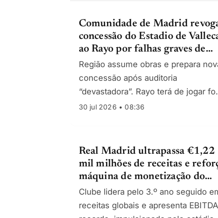
Comunidade de Madrid revog
concessão do Estadio de Vallec
ao Rayo por falhas graves de
segurança
Região assume obras e prepara nov
concessão após auditoria
“devastadora”. Rayo terá de jogar fo
de casa no arranque de 2025-26.
30 jul 2026 • 08:36
Projeto de renovação de €60 M
avança.
Real Madrid ultrapassa €1,22
mil milhões de receitas e refor
máquina de monetização do
Bernabéu
Clube lidera pelo 3.º ano seguido e
receitas globais e apresenta EBITD