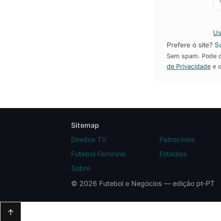
Us
Prefere o site?
S
Sem spam. Pode ca
de Privacidade
e 
Sitemap
Direitos TV
Patrocínios
Futebol Feminino
Estádios
Sobre
© 2026 Futebol e Negócios — edição pt‑PT
↑