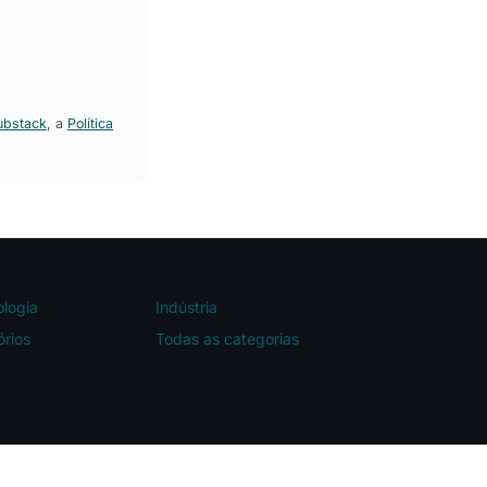
ubstack
, a
Política
logia
Indústria
órios
Todas as categorias