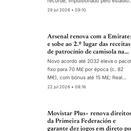
recorde, impulsionado pelo estádio
remodelado e crescimento comercia
29 jul 2026 • 09:10
apesar de custos em alta e ajustes
contabilísticos.
Arsenal renova com a Emirate
e sobe ao 2.º lugar das receitas
de patrocínio de camisola na
Europa
Novo acordo até 2032 eleva o paco
fixo para 70 M£ por época (c. 82
M€), com bónus até 15 M£; Real
Madrid mantém a liderança.
22 jul 2026 • 08:16
Movistar Plus+ renova direito
da Primeira Federación e
garante dez jogos em direto po