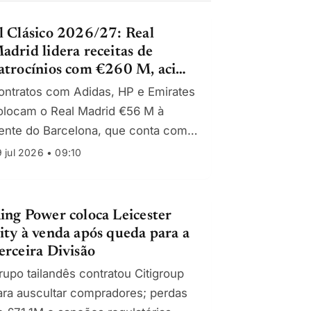
l Clásico 2026/27: Real
adrid lidera receitas de
atrocínios com €260 M, acima
os €204 M do Barcelona
ontratos com Adidas, HP e Emirates
olocam o Real Madrid €56 M à
rente do Barcelona, que conta com
ike, Spotify e Midea como pilares
 jul 2026 • 09:10
omerciais.
ing Power coloca Leicester
ity à venda após queda para a
erceira Divisão
rupo tailandês contratou Citigroup
ara auscultar compradores; perdas