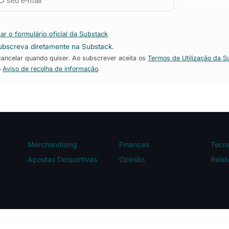
Subscrever
ar o formulário oficial da Substack
ubscreva diretamente na Substack
.
ncelar quando quiser. Ao subscrever aceita os
Termos de Utilização da S
o
Aviso de recolha de informação
.
Merchandising
Finanças
Tecno
Apostas Desportivas
Opinião
Relat