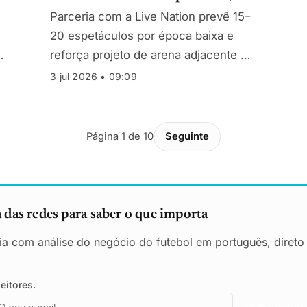
com receita potencial de €1 M
Parceria com a Live Nation prevê 15–
por evento
20 espetáculos por época baixa e
reforça projeto de arena adjacente de
€400 M
3 jul 2026 • 09:09
Página 1 de 10
Seguinte
das redes para saber o que importa
ia com análise do negócio do futebol em português, direto
eitores.
mail
mpresa