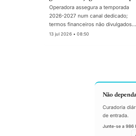
jornada
Operadora assegura a temporada
2026-2027 num canal dedicado;
termos financeiros não divulgados.
Acordo surge após a RFEF fechar
13 jul 2026 • 08:50
distribuição com a DAZN para a
mesma época.
Não dependa 
Curadoria diár
de entrada.
Junte-se a 986 l
E
E