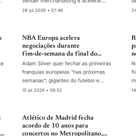
vender merchandising e acelerar
d
l,
adesões internacionais, apoiando a
a
28 jul 2026 • 07:46
24
entrada de Lee Kang-in no mercado
coreano e asiático.
s
NBA Europa acelera
R
negociações durante
p
fim‑de‑semana da final do
n
Mundial em Nova Iorque
I
te
Adam Silver quer fechar as primeiras
N
e
franquias europeias “nas próximas
f
semanas”; gigantes do futebol e
m
investidores institucionais na corrida,
a
15 jul 2026 • 08:52
14
com EuroLeague a proteger território.
ú
€
s
Atlético de Madrid fecha
acordo de 10 anos para
r
concertos no Metropolitano,