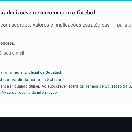
das decisões que mexem com o futebol
o com acordos, valores e implicações estratégicas — para de
eitores.
mail
mpresa
Subscrever
ar o formulário oficial da Substack
ubscreva diretamente na Substack
.
ncelar quando quiser. Ao subscrever aceita os
Termos de Utilização da S
o
Aviso de recolha de informação
.