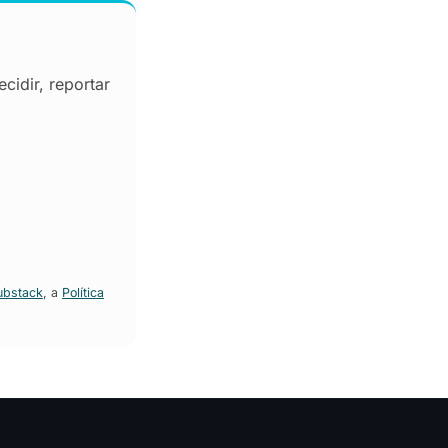
cidir, reportar
ubstack
, a
Política