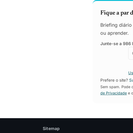
Fique a par 
Briefing diári
ou aprender.
Junte-se a 986 l
E
E
Us
Prefere o site?
S
Sem spam. Pode ca
de Privacidade
e 
Sitemap