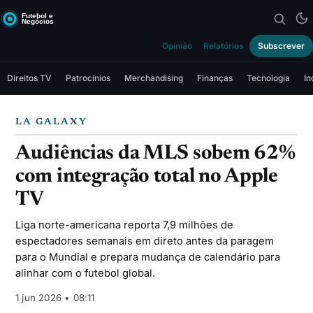
Opinião
Relatórios
Subscrever
Direitos TV
Patrocínios
Merchandising
Finanças
Tecnologia
In
LA GALAXY
Audiências da MLS sobem 62%
com integração total no Apple
TV
Liga norte-americana reporta 7,9 milhões de
espectadores semanais em direto antes da paragem
para o Mundial e prepara mudança de calendário para
alinhar com o futebol global.
1 jun 2026 • 08:11