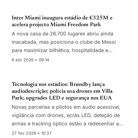
Inter Miami inaugura estádio de €325M e
acelera projecto Miami Freedom Park
A nova casa de 26.700 lugares abriu ainda
inacabada, mas posiciona o clube de Messi
para maximizar bilhética, hospitalidade e
receitas comerciais na Major League Soccer
6 abr 2026 • 09:14
(MLS).
Tecnologia nos estádios: Brøndby lança
audiodescrição; polícia usa drones em Villa
Park; upgrades LED e segurança nos EUA
Novas parcerias e pilotos em áudio acessível,
vigilância com drones, ecrãs LED, deteção de
armas e tracking óptico estão a redesenhar a
experiência e as operações em estádios.
27 fev 2026 • 10:37