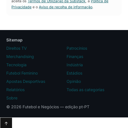
aceita os
Termos de Utilização da Substack
, a
Política de
Privacidade
e o
Aviso de recolha de informação
.
Sitemap
Direitos TV
Patrocínios
Merchandising
Finanças
Tecnologia
Indústria
Futebol Feminino
Estádios
Apostas Desportivas
Opinião
Relatórios
Todas as categorias
Sobre
© 2026 Futebol e Negócios — edição pt‑PT
↑