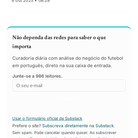
6 out 2025 • 08:29
Não dependa das redes para saber o que
importa
Curadoria diária com análise do negócio do futebol
em português, direto na sua caixa de entrada.
Junte-se a 986 leitores.
Email
Empresa
Subscrever
Usar o formulário oficial da Substack
Prefere o site?
Subscreva diretamente na Substack
.
Sem spam. Pode cancelar quando quiser. Ao subscrever