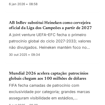
recorde em 2026.
6 jan 2026 • 08:58
AB InBev substitui Heineken como cervejeira
oficial da Liga dos Campeões a partir de 2027
A joint venture UEFA–EFC fecha o primeiro
patrocínio global do ciclo 2027-2033; valores
não divulgados. Heineken mantém foco no
futebol feminino e noutras propriedades.
30 out 2025 • 09:34
Mundial 2026 acelera captação: patrocínios
globais chegam aos 100 milhões de dólares
FIFA fecha camadas de patrocínio com
exclusividade por categoria; grandes marcas
asseguram visibilidade em estádios,
transmissões e ativações comerciais.