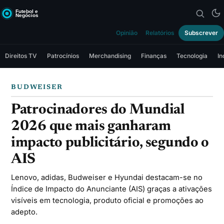
Opinião
Relatórios
Subscrever
Direitos TV
Patrocínios
Merchandising
Finanças
Tecnologia
In
BUDWEISER
Patrocinadores do Mundial
2026 que mais ganharam
impacto publicitário, segundo o
AIS
Lenovo, adidas, Budweiser e Hyundai destacam-se no
Índice de Impacto do Anunciante (AIS) graças a ativações
visíveis em tecnologia, produto oficial e promoções ao
adepto.