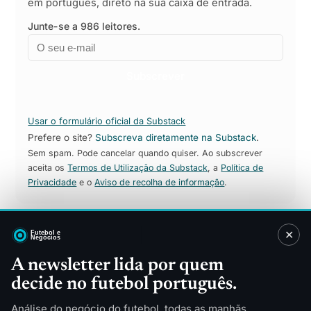
em português, direto na sua caixa de entrada.
Junte-se a 986 leitores.
Email
Empresa
Subscrever
Usar o formulário oficial da Substack
Prefere o site?
Subscreva diretamente na Substack
.
Sem spam. Pode cancelar quando quiser. Ao subscrever
aceita os
Termos de Utilização da Substack
, a
Política de
Privacidade
e o
Aviso de recolha de informação
.
✕
Sitemap
A newsletter lida por quem
decide no futebol português.
Direitos TV
Patrocínios
Merchandising
Finanças
Análise do negócio do futebol, todas as manhãs.