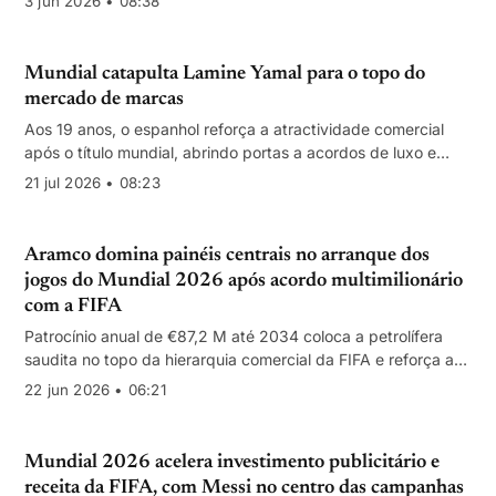
3 jun 2026 • 08:38
Mundial catapulta Lamine Yamal para o topo do
mercado de marcas
Aos 19 anos, o espanhol reforça a atractividade comercial
após o título mundial, abrindo portas a acordos de luxo e
tecnologia com prémios muito acima dos atuais.
21 jul 2026 • 08:23
Aramco domina painéis centrais no arranque dos
jogos do Mundial 2026 após acordo multimilionário
com a FIFA
Patrocínio anual de €87,2 M até 2034 coloca a petrolífera
saudita no topo da hierarquia comercial da FIFA e reforça a
dependência dos seus “petrodólares”.
22 jun 2026 • 06:21
Mundial 2026 acelera investimento publicitário e
receita da FIFA, com Messi no centro das campanhas