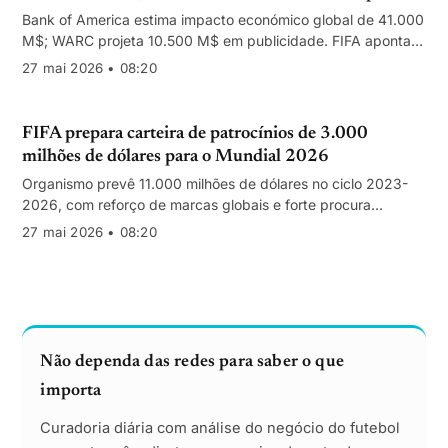
Bank of America estima impacto económico global de 41.000
M$; WARC projeta 10.500 M$ em publicidade. FIFA aponta
faturação recorde de 8.911 M$ em 2026, impulsionada por
27 mai 2026 • 08:20
direitos televisivos e hospitality.
FIFA prepara carteira de patrocínios de 3.000
milhões de dólares para o Mundial 2026
Organismo prevê 11.000 milhões de dólares no ciclo 2023-
2026, com reforço de marcas globais e forte procura
publicitária na América do Norte.
27 mai 2026 • 08:20
Não dependa das redes para saber o que
importa
Curadoria diária com análise do negócio do futebol