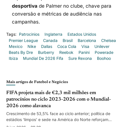
desportiva
de Palmer no clube, chave para
conversão e métricas de audiência nas
campanhas.
Tags:
Patrocinios
Inglaterra
Estados Unidos
Premier League
Canada
Brasil
Barcelona
Chelsea
Mexico
Nike
Dallas
Coca Cola
Visa
Unilever
Beats By Dre
Burberry
Reebok
Panini
Powerade
Ibiza
Mundial De 2026 Fifa
Sure Rexona
Boohoo
Mais artigos de Futebol e Negócios
FIFA projeta mais de €2,3 mil milhões em
patrocínios no ciclo 2023-2026 com o Mundial-
2026 como alavanca
Crescimento de 53,5% face ao ciclo anterior; política de
estádios ‘limpos’ e sede na América do Norte reforçam
atratividade para novas marcas