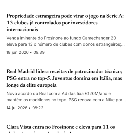
Propriedade estrangeira pode virar o jogo na Serie A:
13 clubes já controlados por investidores
internacionais
Venda iminente do Frosinone ao fundo Gamechanger 20
eleva para 13 o número de clubes com donos estrangeiros;
com 14 votos, muda a correlação de forças em decisões-
18 jun 2026 • 09:39
chave da Liga.
Real Madrid lidera receitas de patrocinador técnico;
PSG entra no top‑5. Juventus domina em Itália, mas
longe da elite europeia
Novo acordo do Real com a Adidas fixa €120M/ano e
mantém os madrilenos no topo. PSG renova com a Nike por
€100M/ano. Juventus é a única italiana no top‑10, com
14 jul 2026 • 08:22
€46,1M/ano.
Clara Vista entra no Frosinone e eleva para 11 os