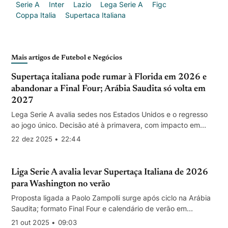
Serie A
Inter
Lazio
Lega Serie A
Figc
Coppa Italia
Supertaca Italiana
Mais artigos de Futebol e Negócios
Supertaça italiana pode rumar à Florida em 2026 e
abandonar a Final Four; Arábia Saudita só volta em
2027
Lega Serie A avalia sedes nos Estados Unidos e o regresso
ao jogo único. Decisão até à primavera, com impacto em
receitas de transmissão e patrocínios.
22 dez 2025 • 22:44
Liga Serie A avalia levar Supertaça Italiana de 2026
para Washington no verão
Proposta ligada a Paolo Zampolli surge após ciclo na Arábia
Saudita; formato Final Four e calendário de verão em
discussão no Conselho da Liga.
21 out 2025 • 09:03