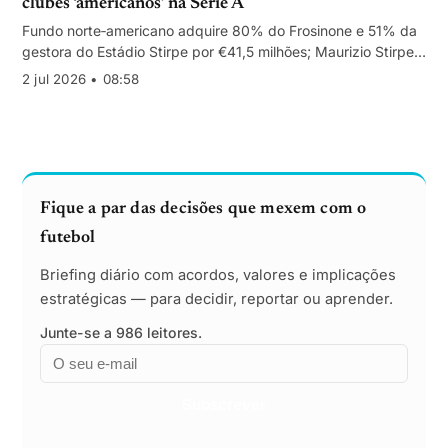
clubes ‘americanos’ na Serie A
Fundo norte‑americano adquire 80% do Frosinone e 51% da
gestora do Estádio Stirpe por €41,5 milhões; Maurizio Stirpe
mantém 20% e gestão até 2028.
2 jul 2026 • 08:58
Fique a par das decisões que mexem com o
futebol
Briefing diário com acordos, valores e implicações
estratégicas — para decidir, reportar ou aprender.
Junte-se a 986 leitores.
Email
Empresa
Subscrever