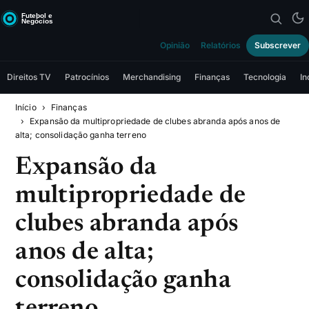
Opinião
Relatórios
Subscrever
Direitos TV
Patrocínios
Merchandising
Finanças
Tecnologia
In
Início
Finanças
Expansão da multipropriedade de clubes abranda após anos de
alta; consolidação ganha terreno
Expansão da
multipropriedade de
clubes abranda após
anos de alta;
consolidação ganha