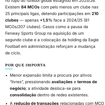
no topo do futebol global estagnou em 2025/26.
Existem
84 MCOs
com pelo menos um clube nas
25 principais ligas, detendo participações em
210
clubes
— apenas
+1,5%
face a 2024/25 (81
MCOs/207 clubes). Casos como a pausa da
Fenway Sports Group na aquisição de um
segundo clube e a colocação da holding da Eagle
Football em administração reforçam a mudança
de ciclo.
POR QUE IMPORTA
Menor expansão limita a procura por ativos
“livres”, pressionando
avaliações
e
termos de
negócio
; a atividade desloca-se para
consolidação
dentro de redes existentes.
A
redução de transações
relacionadas com MCO