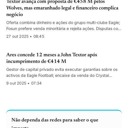
Textor avança com proposta de €458 M pelos
Wolves, mas emaranhado legal e financeiro complica
negócio
Oferta combina dinheiro e ações do grupo multi-clube Eagle;
Fosun prefere venda minoritária e rejeita ações. Disputas com
financiadores e processos em curso fragilizam a posição do
27 out 2025 • 08:45
investidor.
Ares concede 12 meses a John Textor após
incumprimento de €414 M
Gestor de capital privado evita executar garantias sobre os
activos da Eagle Football; encaixe da venda do Crystal
Palace foi canalizado para a dívida
9 out 2025 • 07:34
Não dependa das redes para saber o que