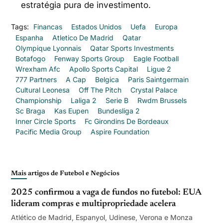
estratégia pura de investimento.
Tags:
Financas
Estados Unidos
Uefa
Europa
Espanha
Atletico De Madrid
Qatar
Olympique Lyonnais
Qatar Sports Investments
Botafogo
Fenway Sports Group
Eagle Football
Wrexham Afc
Apollo Sports Capital
Ligue 2
777 Partners
A Cap
Belgica
Paris Saintgermain
Cultural Leonesa
Off The Pitch
Crystal Palace
Championship
Laliga 2
Serie B
Rwdm Brussels
Sc Braga
Kas Eupen
Bundesliga 2
Inner Circle Sports
Fc Girondins De Bordeaux
Pacific Media Group
Aspire Foundation
Mais artigos de Futebol e Negócios
2025 confirmou a vaga de fundos no futebol: EUA
lideram compras e multipropriedade acelera
Atlético de Madrid, Espanyol, Udinese, Verona e Monza