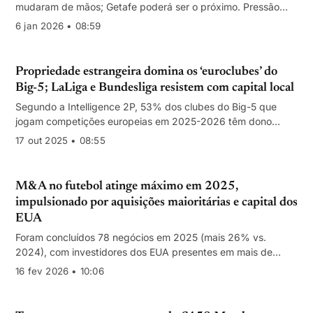
mudaram de mãos; Getafe poderá ser o próximo. Pressão
financeira e estratégia de grupos multipropriedade marcam o
6 jan 2026 • 08:59
ano.
Propriedade estrangeira domina os ‘euroclubes’ do
Big-5; LaLiga e Bundesliga resistem com capital local
Segundo a Intelligence 2P, 53% dos clubes do Big-5 que
jogam competições europeias em 2025-2026 têm dono
internacional, com forte peso norte‑americano. Premier
17 out 2025 • 08:55
League e Ligue 1 lideram a abertura; Espanha e Alemanha
mantêm 100% de controlo nacional.
M&A no futebol atinge máximo em 2025,
impulsionado por aquisições maioritárias e capital dos
EUA
Foram concluídos 78 negócios em 2025 (mais 26% vs.
2024), com investidores dos EUA presentes em mais de
metade das transações e um salto no investimento no futebol
16 fev 2026 • 10:06
feminino.