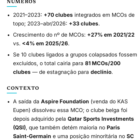
NÚMEROS
2021–2023:
+70 clubes
integrados em MCOs de
topo; 2023–abr/2026:
+33 clubes
.
Crescimento do nº de MCOs:
+27% em 2021/22
vs.
<4% em 2025/26
.
Se 10 clubes ligados a grupos colapsados fossem
excluídos, o total cairia para
81 MCOs/200
clubes
— de estagnação para
declínio
.
CONTEXTO
A saída da
Aspire Foundation
(venda do KAS
Eupen) dissolveu essa MCO; o clube belga foi
depois adquirido pela
Qatar Sports Investments
(QSI)
, que também detém maioria no
Paris
Saint‑Germain
e uma posição minoritária no
SC