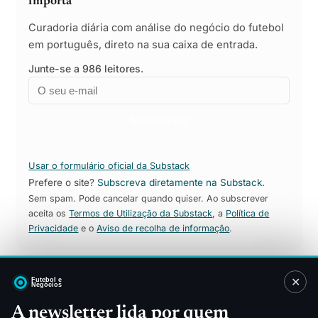
importa
Curadoria diária com análise do negócio do futebol
em português, direto na sua caixa de entrada.
Junte-se a 986 leitores.
Email
Empresa
Subscrever
Usar o formulário oficial da Substack
Prefere o site?
Subscreva diretamente na Substack
.
Sem spam. Pode cancelar quando quiser. Ao subscrever
aceita os
Termos de Utilização da Substack
, a
Política de
Privacidade
e o
Aviso de recolha de informação
.
✕
Sitemap
A newsletter lida por quem