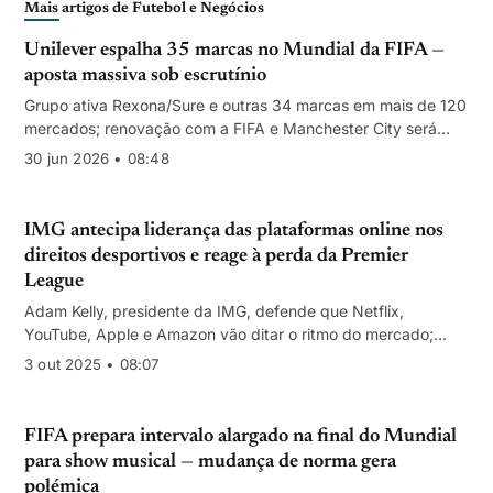
Mais artigos de Futebol e Negócios
Unilever espalha 35 marcas no Mundial da FIFA —
aposta massiva sob escrutínio
Grupo ativa Rexona/Sure e outras 34 marcas em mais de 120
mercados; renovação com a FIFA e Manchester City será
avaliada após o torneio.
30 jun 2026 • 08:48
IMG antecipa liderança das plataformas online nos
direitos desportivos e reage à perda da Premier
League
Adam Kelly, presidente da IMG, defende que Netflix,
YouTube, Apple e Amazon vão ditar o ritmo do mercado;
Premier League internaliza produção internacional a partir de
3 out 2025 • 08:07
2026-27.
FIFA prepara intervalo alargado na final do Mundial
para show musical — mudança de norma gera
polémica