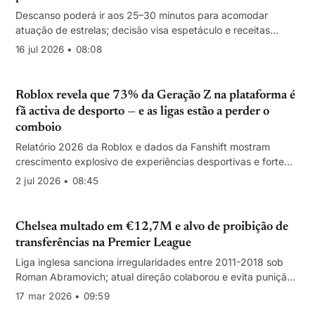
Descanso poderá ir aos 25–30 minutos para acomodar
atuação de estrelas; decisão visa espetáculo e receitas
comerciais, mas levanta questões desportivas e regulatórias.
16 jul 2026 • 08:08
Roblox revela que 73% da Geração Z na plataforma é
fã activa de desporto — e as ligas estão a perder o
comboio
Relatório 2026 da Roblox e dados da Fanshift mostram
crescimento explosivo de experiências desportivas e forte
conversão para audiências, merchandising e patrocínio —
2 jul 2026 • 08:45
sobretudo impulsionadas por jogos independentes
Chelsea multado em €12,7M e alvo de proibição de
transferências na Premier League
Liga inglesa sanciona irregularidades entre 2011-2018 sob
Roman Abramovich; atual direção colaborou e evita punição
imediata à equipa principal
17 mar 2026 • 09:59