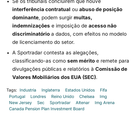
Se os tribunais concluírem que houve
interferência contratual
ou
abuso de posição
dominante
, podem surgir
multas,
indemnizações
e imposição de
acesso não
discriminatório
a dados, com efeitos no modelo
de licenciamento do setor.
A Sportradar contesta as alegações,
classificando-as como
sem mérito
e remete para
divulgações públicas e relatórios à
Comissão de
Valores Mobiliários dos EUA (SEC)
.
Tags:
Industria
Inglaterra
Estados Unidos
Fifa
Portugal
Londres
Reino Unido
Chelsea
Img
New Jersey
Sec
Sportradar
Altenar
Img Arena
Canada Pension Plan Investment Board