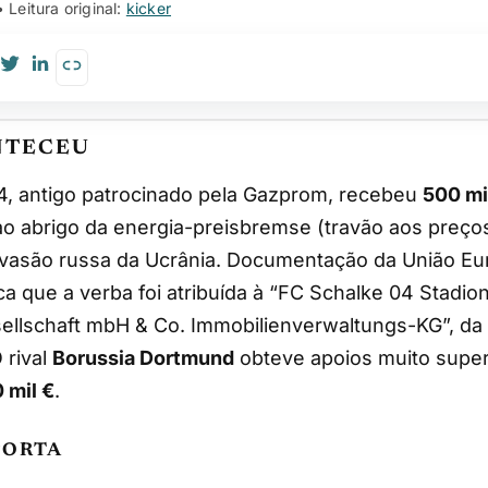
• Leitura original:
kicker
NTECEU
04, antigo patrocinado pela Gazprom, recebeu
500 mi
ao abrigo da energia-preisbremse (travão aos preço
nvasão russa da Ucrânia. Documentação da União Eur
ca que a verba foi atribuída à “FC Schalke 04 Stadio
ellschaft mbH & Co. Immobilienverwaltungs-KG”, da 
 rival
Borussia Dortmund
obteve apoios muito super
 mil €
.
PORTA