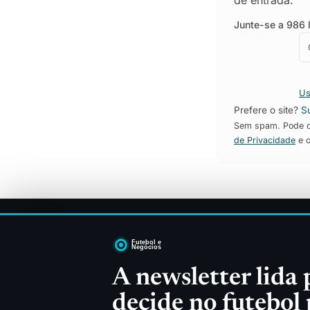
de entrada.
Junte-se a 986 l
E
E
Us
Prefere o site?
S
Sem spam. Pode ca
de Privacidade
e 
Sitemap
Direitos TV
Patrocínios
Futebol Feminino
Estádios
A newsletter lida
Sobre
Email
Empresa
decide no futebol
© 2026 Futebol e Negócios — edição pt‑PT