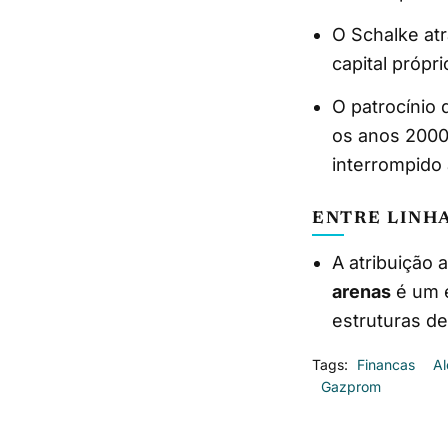
O Schalke at
capital próp
O patrocínio
os anos 2000
interrompido 
ENTRE LINH
A atribuição 
arenas
é um e
estruturas de
Tags:
Financas
A
Gazprom