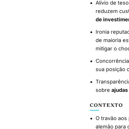
Alívio de te
reduzem custo
de investime
Ironia reput
de maioria es
mitigar o cho
Concorrência
sua posição c
Transparência
sobre
ajudas
CONTEXTO
O travão aos 
alemão para 