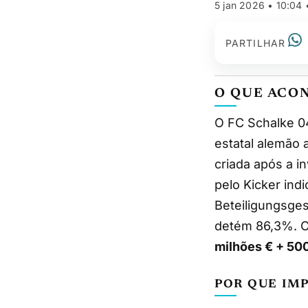
5 jan 2026 • 10:04
PARTILHAR
O QUE ACO
O FC Schalke 
estatal alemão 
criada após a i
pelo Kicker indi
Beteiligungsges
detém 86,3%. O
milhões € + 500
POR QUE IM