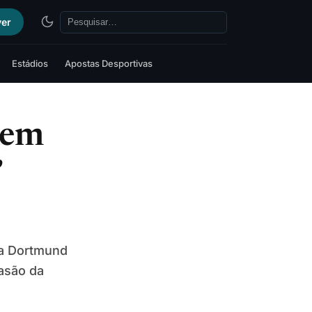
ver
Estádios
Apostas Desportivas
bem
’
ia Dortmund
asão da