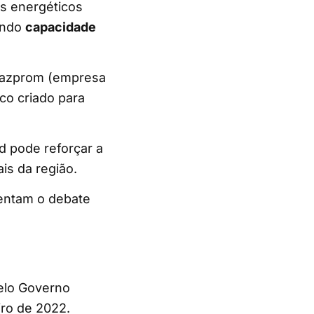
os energéticos
tando
capacidade
 Gazprom (empresa
co criado para
 pode reforçar a
ais da região.
mentam o debate
pelo Governo
iro de 2022.