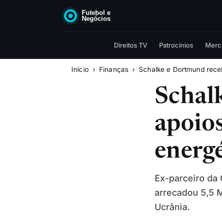
Direitos TV
Patrocínios
Merc
Início
Finanças
Schalke e Dortmund receb
Schal
apoios
energ
Ex-parceiro da
arrecadou 5,5 
Ucrânia.