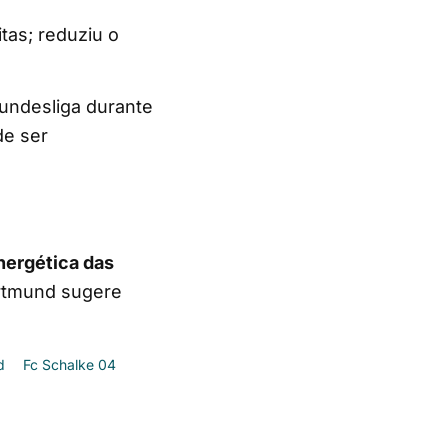
tas; reduziu o
Bundesliga durante
de ser
nergética das
ortmund sugere
d
Fc Schalke 04