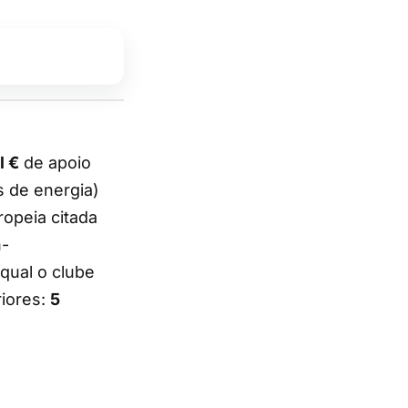
l €
de apoio
s de energia)
opeia citada
n-
qual o clube
iores:
5