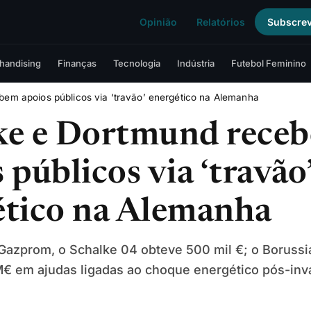
Opinião
Relatórios
Subscre
handising
Finanças
Tecnologia
Indústria
Futebol Feminino
em apoios públicos via ‘travão’ energético na Alemanha
ke e Dortmund rece
 públicos via ‘travão
ético na Alemanha
 Gazprom, o Schalke 04 obteve 500 mil €; o Boruss
M€ em ajudas ligadas ao choque energético pós-inv