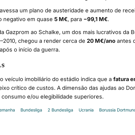
ravessa um plano de austeridade e aumento de recei
rio negativo em quase
5 M€
, para
−99,1 M€
.
 da Gazprom ao Schalke, um dos mais lucrativos da 
–2010, chegou a render cerca de
20 M€/ano
antes 
após o início da guerra.
AS
ao veículo imobiliário do estádio indica que a
fatura e
ixo crítico de custos. A dimensão das ajudas ao D
 consumo e/ou elegibilidade superiores.
lemanha
Bundesliga
2 Bundesliga
Ucrania
Borussia Dortmun