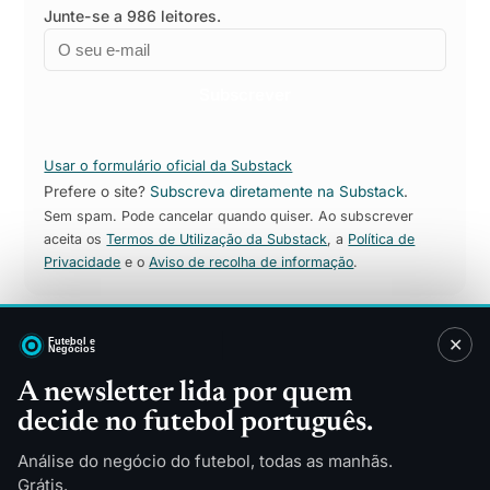
Junte-se a 986 leitores.
Email
Empresa
Subscrever
Usar o formulário oficial da Substack
Prefere o site?
Subscreva diretamente na Substack
.
Sem spam. Pode cancelar quando quiser. Ao subscrever
aceita os
Termos de Utilização da Substack
, a
Política de
Privacidade
e o
Aviso de recolha de informação
.
✕
Sitemap
A newsletter lida por quem
decide no futebol português.
Direitos TV
Patrocínios
Merchandising
Finanças
Análise do negócio do futebol, todas as manhãs.
Tecnologia
Indústria
Grátis.