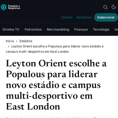
Opinião
Relatórios
Subscrever
Direitos TV
Patrocínios
Merchandising
Finanças
Tecnologia
In
Início
Estádios
Leyton Orient escolhe a Populous para liderar novo estádio e
campus multi-desportivo em East London
Leyton Orient escolhe a
Populous para liderar
novo estádio e campus
multi-desportivo em
East London