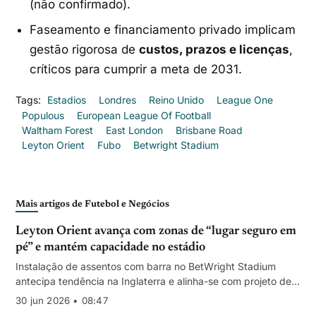
(não confirmado).
Faseamento e financiamento privado implicam
gestão rigorosa de
custos, prazos e licenças
,
críticos para cumprir a meta de 2031.
Tags:
Estadios
Londres
Reino Unido
League One
Populous
European League Of Football
Waltham Forest
East London
Brisbane Road
Leyton Orient
Fubo
Betwright Stadium
Mais artigos de Futebol e Negócios
Leyton Orient avança com zonas de “lugar seguro em
pé” e mantém capacidade no estádio
Instalação de assentos com barra no BetWright Stadium
antecipa tendência na Inglaterra e alinha-se com projeto de
novo estádio multiusos.
30 jun 2026 • 08:47