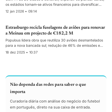
os estádios tornam‑se ativos financeiros para diversificar
receitas além das transmissões.
12 jan 2026 • 09:14
Estrasburgo recicla fuselagens de aviões para renovar
a Meinau em projecto de €182,2 M
Populous lidera obra que reutiliza 30 aviões desmantelados
para a nova bancada sul; redução de 46% de emissões e
identidade de marca no centro da estratégia.
18 dez 2025 • 10:37
Não dependa das redes para saber o que
importa
Curadoria diária com análise do negócio do futebol
em português, direto na sua caixa de entrada.