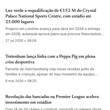
Luz verde a requalificação de €152 M do Crystal
Palace National Sports Centre, com estádio até
25.000 lugares
Projecto em Londres avança para obra em 2026 e entrega
em 2028; autarquia aprova plano que procura financiadores
para a renovação completa do estádio.
27 jul 2026 • 08:08
Tottenham lança linha com a Peppa Pig em plena
crise desportiva
Parceria de merchandising visa novas receitas junto de
famílias e crianças, apesar do mau momento da equipa;
Chelsea quer manter emblema de campeão do Mundo de
6 mai 2026 • 08:20
Clubes nas camisolas.
Revolução das bancadas na Premier League acelera
investimento em estádios
Com 14 de 20 clubes a construir, expandir ou planear obras,