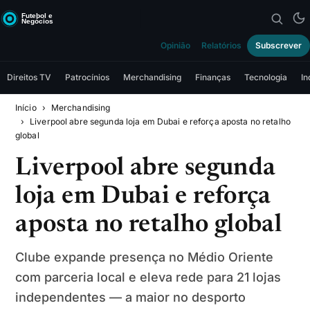
Opinião
Relatórios
Subscrever
Direitos TV
Patrocínios
Merchandising
Finanças
Tecnologia
In
Início
Merchandising
Liverpool abre segunda loja em Dubai e reforça aposta no retalho
global
Liverpool abre segunda
loja em Dubai e reforça
aposta no retalho global
Clube expande presença no Médio Oriente
com parceria local e eleva rede para 21 lojas
independentes — a maior no desporto