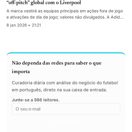
“off-pitch” global com o Liverpool
A marca vestirá as equipas principais em ações fora de jogo
e ativações de dia de jogo; valores não divulgados. A Adidas
mantém o patrocínio técnico, estimado em €70 milhões/ano.
8 jan 2026 • 21:21
Não dependa das redes para saber o que
importa
Curadoria diária com análise do negócio do futebol
em português, direto na sua caixa de entrada.
Junte-se a 986 leitores.
Email
Empresa
Subscrever