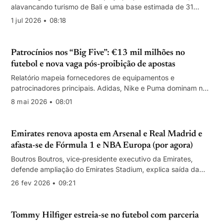
alavancando turismo de Bali e uma base estimada de 31
milhões de adeptos no país.
1 jul 2026 • 08:18
Patrocínios nos “Big Five”: €13 mil milhões no
futebol e nova vaga pós-proibição de apostas
Relatório mapeia fornecedores de equipamentos e
patrocinadores principais. Adidas, Nike e Puma dominam no
topo; proibição de apostas na Premier League em 2026/27
8 mai 2026 • 08:01
rebaralha receitas e categorias.
Emirates renova aposta em Arsenal e Real Madrid e
afasta-se de Fórmula 1 e NBA Europa (por agora)
Boutros Boutros, vice‑presidente executivo da Emirates,
defende ampliação do Emirates Stadium, explica saída da
Fórmula 1 por preço e aguarda definição do projecto europeu
26 fev 2026 • 09:21
da NBA.
Tommy Hilfiger estreia-se no futebol com parceria