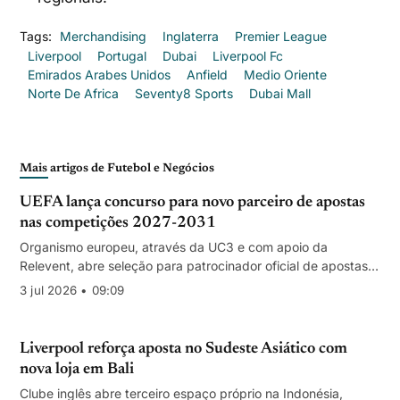
Tags:
Merchandising
Inglaterra
Premier League
Liverpool
Portugal
Dubai
Liverpool Fc
Emirados Arabes Unidos
Anfield
Medio Oriente
Norte De Africa
Seventy8 Sports
Dubai Mall
Mais artigos de Futebol e Negócios
UEFA lança concurso para novo parceiro de apostas
nas competições 2027-2031
Organismo europeu, através da UC3 e com apoio da
Relevent, abre seleção para patrocinador oficial de apostas
da Liga dos Campeões, Liga Europa e Conference League
3 jul 2026 • 09:09
após 2027; Bet365 é parceira no ciclo atual (2024-2027).
Liverpool reforça aposta no Sudeste Asiático com
nova loja em Bali
Clube inglês abre terceiro espaço próprio na Indonésia,