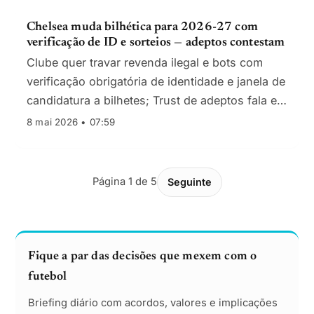
Chelsea muda bilhética para 2026-27 com
verificação de ID e sorteios — adeptos contestam
Clube quer travar revenda ilegal e bots com
verificação obrigatória de identidade e janela de
candidatura a bilhetes; Trust de adeptos fala em
perda de acesso para quem acumula pontos de
8 mai 2026 • 07:59
lealdade.
Página 1 de 5
Seguinte
Fique a par das decisões que mexem com o
futebol
Briefing diário com acordos, valores e implicações