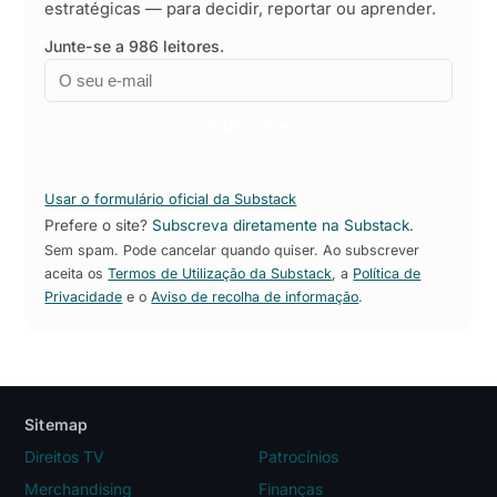
estratégicas — para decidir, reportar ou aprender.
Junte-se a 986 leitores.
Email
Empresa
Subscrever
Usar o formulário oficial da Substack
Prefere o site?
Subscreva diretamente na Substack
.
Sem spam. Pode cancelar quando quiser. Ao subscrever
aceita os
Termos de Utilização da Substack
, a
Política de
Privacidade
e o
Aviso de recolha de informação
.
Sitemap
Direitos TV
Patrocínios
Merchandising
Finanças