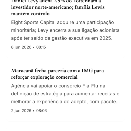
Daniel Levy aliena 25% do Tottenham a
investidor norte‑americano; família Lewis
mantém controlo
Eight Sports Capital adquire uma participação
minoritária; Levy encerra a sua ligação acionista
após ter saído da gestão executiva em 2025.
8 jun 2026 • 08:15
Maracanã fecha parceria com a IMG para
reforçar exploração comercial
Agência vai apoiar o consórcio Fla-Flu na
definição de estratégia para aumentar receitas e
melhorar a experiência do adepto, com pacotes
de serviços para eventos e marcas.
2 jun 2026 • 08:03