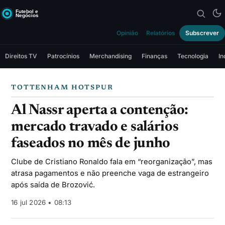
Opinião
Relatórios
Subscrever
Direitos TV
Patrocínios
Merchandising
Finanças
Tecnologia
In
TOTTENHAM HOTSPUR
Al Nassr aperta a contenção:
mercado travado e salários
faseados no mês de junho
Clube de Cristiano Ronaldo fala em “reorganização”, mas
atrasa pagamentos e não preenche vaga de estrangeiro
após saída de Brozović.
16 jul 2026 • 08:13