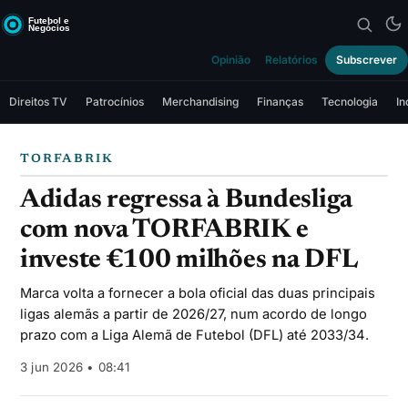
Opinião
Relatórios
Subscrever
Direitos TV
Patrocínios
Merchandising
Finanças
Tecnologia
In
TORFABRIK
Adidas regressa à Bundesliga
com nova TORFABRIK e
investe €100 milhões na DFL
Marca volta a fornecer a bola oficial das duas principais
ligas alemãs a partir de 2026/27, num acordo de longo
prazo com a Liga Alemã de Futebol (DFL) até 2033/34.
3 jun 2026 • 08:41