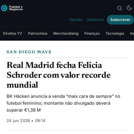
Opinião
Relatórios
Subscrever
Direitos TV
Patrocínios
Merchandising
Finanças
Tecnologia
In
SAN DIEGO WAVE
Real Madrid fecha Felicia
Schroder com valor recorde
mundial
BK Häcken anuncia a venda “mais cara de sempre” no
futebol feminino; montante não divulgado deverá
superar €1,38 M
24 jun 2026 • 09:14