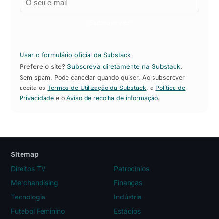
Empresa
Subscrever
Usar o formulário oficial da Substack
Prefere o site?
Subscreva diretamente na Substack
.
Sem spam. Pode cancelar quando quiser. Ao subscrever
aceita os
Termos de Utilização da Substack
, a
Política de
Privacidade
e o
Aviso de recolha de informação
.
Sitemap
Direitos TV
Patrocínios
Merchandising
Finanças
Tecnologia
Indústria
Futebol Feminino
Estádios