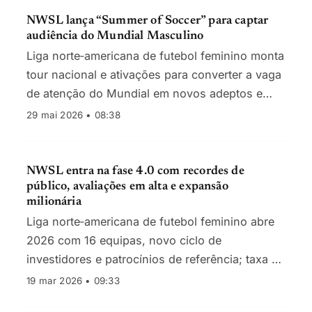
NWSL lança “Summer of Soccer” para captar
audiência do Mundial Masculino
Liga norte‑americana de futebol feminino monta
tour nacional e ativações para converter a vaga
de atenção do Mundial em novos adeptos e
receitas
29 mai 2026 • 08:38
NWSL entra na fase 4.0 com recordes de
público, avaliações em alta e expansão
milionária
Liga norte‑americana de futebol feminino abre
2026 com 16 equipas, novo ciclo de
investidores e patrocínios de referência; taxa de
expansão e media deal de $240M sustentam a
19 mar 2026 • 09:33
tese de crescimento de longo prazo.