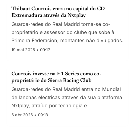
Thibaut Courtois entra no capital do CD
Extremadura através da Nxtplay
Guarda-redes do Real Madrid torna-se co-
proprietário e assessor do clube que sobe à
Primeira Federación; montantes não divulgados.
19 mai 2026 • 09:17
Courtois investe na E1 Series como co-
proprietário do Sierra Racing Club
Guarda-redes do Real Madrid entra no Mundial
de lanchas eléctricas através da sua plataforma
Nxtplay, atraído por tecnologia e
sustentabilidade, com apoio do fundo soberano
6 abr 2026 • 09:13
saudita.