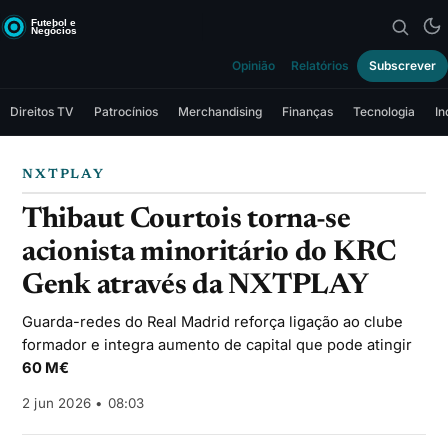
Opinião
Relatórios
Subscrever
Direitos TV
Patrocínios
Merchandising
Finanças
Tecnologia
In
NXTPLAY
Thibaut Courtois torna-se
acionista minoritário do KRC
Genk através da NXTPLAY
Guarda-redes do Real Madrid reforça ligação ao clube
formador e integra aumento de capital que pode atingir
60 M€
2 jun 2026 • 08:03