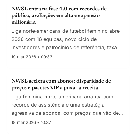
NWSL entra na fase 4.0 com recordes de
público, avaliações em alta e expansão
milionária
Liga norte‑americana de futebol feminino abre
2026 com 16 equipas, novo ciclo de
investidores e patrocínios de referência; taxa de
expansão e media deal de $240M sustentam a
19 mar 2026 • 09:33
tese de crescimento de longo prazo.
NWSL acelera com abonos: disparidade de
preços e pacotes VIP a puxar a receita
Liga feminina norte-americana arranca com
recorde de assistência e uma estratégia
agressiva de abonos, com preços que vão de
acessíveis a ultra‑premium.
18 mar 2026 • 10:37