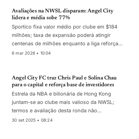
Avaliações na NWSL disparam: Angel City
lidera e média sobe 77%
Sportico fixa valor médio por clube em $184
milhões; taxa de expansão poderá atingir
centenas de milhões enquanto a liga reforça
estádios, centros de treino e direitos de
6 mar 2026 • 10:04
transmissão.
Angel City FC traz Chris Paul e Solina Chau
para o capital e reforça base de investidores
Estrela da NBA e bilionária de Hong Kong
juntam-se ao clube mais valioso da NWSL;
termos e avaliação desta ronda não
confirmados.
30 set 2025 • 08:24