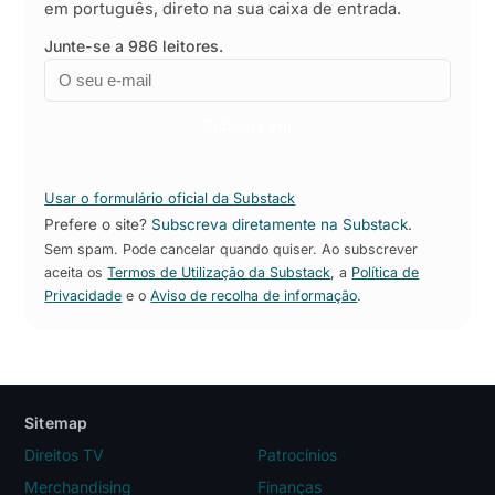
em português, direto na sua caixa de entrada.
Junte-se a 986 leitores.
Email
Empresa
Subscrever
Usar o formulário oficial da Substack
Prefere o site?
Subscreva diretamente na Substack
.
Sem spam. Pode cancelar quando quiser. Ao subscrever
aceita os
Termos de Utilização da Substack
, a
Política de
Privacidade
e o
Aviso de recolha de informação
.
Sitemap
Direitos TV
Patrocínios
Merchandising
Finanças