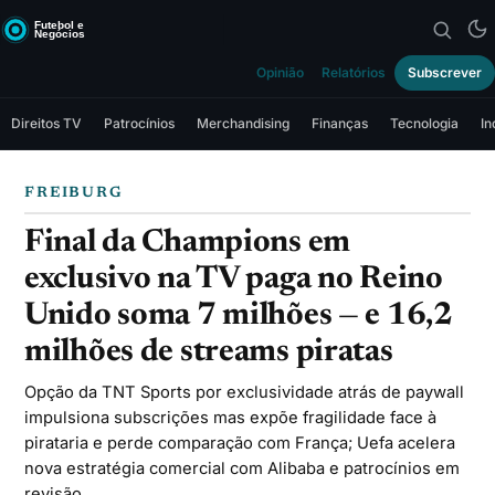
Opinião
Relatórios
Subscrever
Direitos TV
Patrocínios
Merchandising
Finanças
Tecnologia
In
FREIBURG
Final da Champions em
exclusivo na TV paga no Reino
Unido soma 7 milhões — e 16,2
milhões de streams piratas
Opção da TNT Sports por exclusividade atrás de paywall
impulsiona subscrições mas expõe fragilidade face à
pirataria e perde comparação com França; Uefa acelera
nova estratégia comercial com Alibaba e patrocínios em
revisão