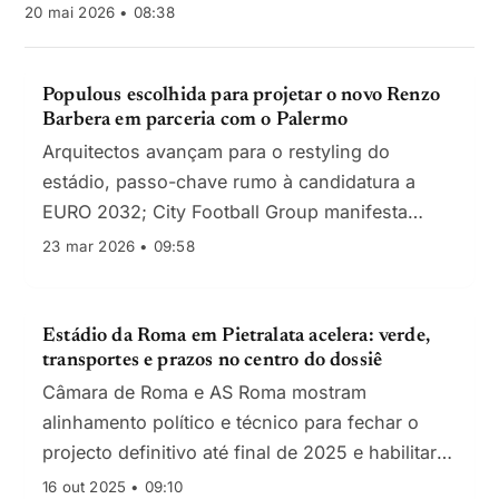
20 mai 2026 • 08:38
Populous escolhida para projetar o novo Renzo
Barbera em parceria com o Palermo
Arquitectos avançam para o restyling do
estádio, passo-chave rumo à candidatura a
EURO 2032; City Football Group manifesta
interesse em investir.
23 mar 2026 • 09:58
Estádio da Roma em Pietralata acelera: verde,
transportes e prazos no centro do dossiê
Câmara de Roma e AS Roma mostram
alinhamento político e técnico para fechar o
projecto definitivo até final de 2025 e habilitar
candidatura ao EURO 2032; obras visam
16 out 2025 • 09:10