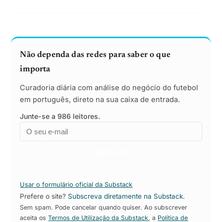
arrancar antes das eleições de 2027.
Não dependa das redes para saber o que
importa
Curadoria diária com análise do negócio do futebol
em português, direto na sua caixa de entrada.
Junte-se a 986 leitores.
Email
Empresa
Subscrever
Usar o formulário oficial da Substack
Prefere o site?
Subscreva diretamente na Substack
.
Sem spam. Pode cancelar quando quiser. Ao subscrever
aceita os
Termos de Utilização da Substack
, a
Política de