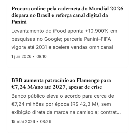
Procura online pela caderneta do Mundial 2026
dispara no Brasil e reforça canal digital da
Panini
Levantamento do iFood aponta +10.900% em
pesquisas no Google; parceria Panini–FIFA
vigora até 2031 e acelera vendas omnicanal
1 jun 2026 • 08:10
BRB aumenta patrocínio ao Flamengo para
€7,24 M/ano até 2027, apesar de crise
Banco público eleva o acordo para cerca de
€7,24 milhões por época (R$ 42,3 M), sem
exibição direta da marca na camisola; contrato
segue até março de 2027.
15 mai 2026 • 08:26