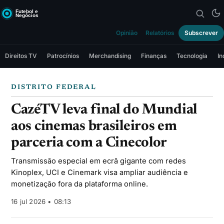
Opinião
Relatórios
Subscrever
Direitos TV
Patrocínios
Merchandising
Finanças
Tecnologia
In
DISTRITO FEDERAL
CazéTV leva final do Mundial
aos cinemas brasileiros em
parceria com a Cinecolor
Transmissão especial em ecrã gigante com redes
Kinoplex, UCI e Cinemark visa ampliar audiência e
monetização fora da plataforma online.
16 jul 2026 • 08:13