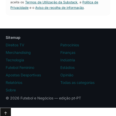
aceita os
Termos de Utilização da Substack
, a
Política de
Privacidade
e o
Aviso de recolha de informação
.
Sitemap
Direitos TV
Patrocínios
Merchandising
Finanças
Tecnologia
Indústria
Futebol Feminino
Estádios
Apostas Desportivas
Opinião
Relatórios
Todas as categorias
Sobre
© 2026 Futebol e Negócios — edição pt‑PT
↑