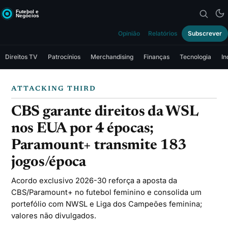
Opinião
Relatórios
Subscrever
Direitos TV
Patrocínios
Merchandising
Finanças
Tecnologia
In
ATTACKING THIRD
CBS garante direitos da WSL
nos EUA por 4 épocas;
Paramount+ transmite 183
jogos/época
Acordo exclusivo 2026-30 reforça a aposta da
CBS/Paramount+ no futebol feminino e consolida um
portefólio com NWSL e Liga dos Campeões feminina;
valores não divulgados.