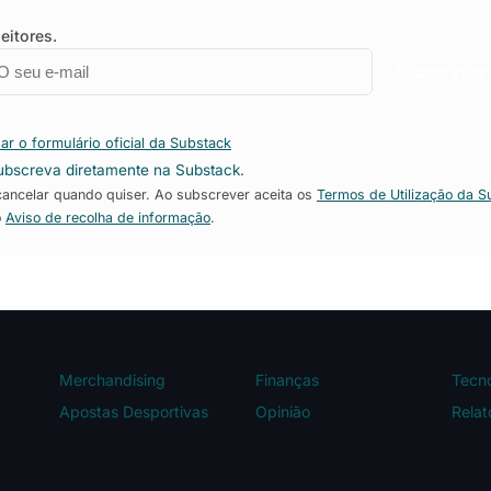
eitores.
mail
mpresa
Subscrever
ar o formulário oficial da Substack
ubscreva diretamente na Substack
.
ncelar quando quiser. Ao subscrever aceita os
Termos de Utilização da S
o
Aviso de recolha de informação
.
Merchandising
Finanças
Tecno
Apostas Desportivas
Opinião
Relat