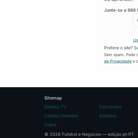
Junte-se a 986 l
E
E
Us
Prefere o site?
S
Sem spam. Pode ca
de Privacidade
e 
Sitemap
Direitos TV
Patrocínios
Futebol Feminino
Estádios
Sobre
© 2026 Futebol e Negócios — edição pt‑PT