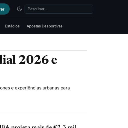
ver
Estádios
Apostas Desportivas
ial 2026 e
zones e experiências urbanas para
IFA projeta mais de €2,3 mil