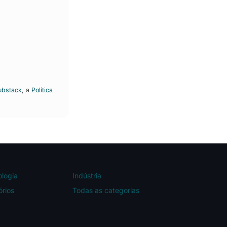
ubstack
, a
Política
logia
Indústria
órios
Todas as categorias