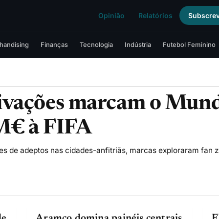
Opinião
Relatórios
Subscre
handising
Finanças
Tecnologia
Indústria
Futebol Feminino
tivações marcam o Mund
M€ à FIFA
es de adeptos nas cidades-anfitriãs, marcas exploraram fan 
de
Aramco domina painéis centrais
F