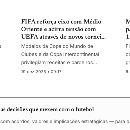
patrocinador principal da FIFA com
cerca de 90 M€ anuais.
FIFA reforça eixo com Médio
M
Oriente e acirra tensão com
p
UEFA através de novos torneios
1
de clubes
s
Modelos da Copa do Mundo de
F
Clubes e da Copa Intercontinental
c
privilegiam receitas e parceiros
g
árabes, pressionando o calendário
v
19 dez 2025 • 09:17
6 
europeu e a hegemonia da
t
Champions League
das decisões que mexem com o futebol
o com acordos, valores e implicações estratégicas — para de