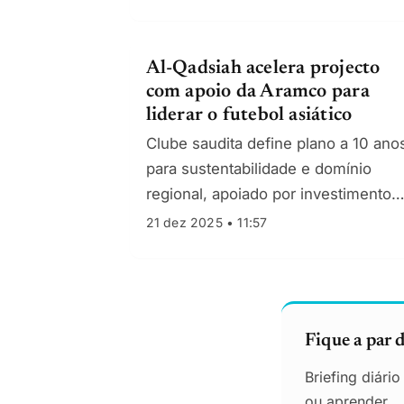
Norte.
Al-Qadsiah acelera projecto
com apoio da Aramco para
liderar o futebol asiático
Clube saudita define plano a 10 ano
para sustentabilidade e domínio
regional, apoiado por investimento
em estádio, academia e modelo de
21 dez 2025 • 11:57
trading de jogadores.
Fique a par 
Briefing diári
ou aprender.