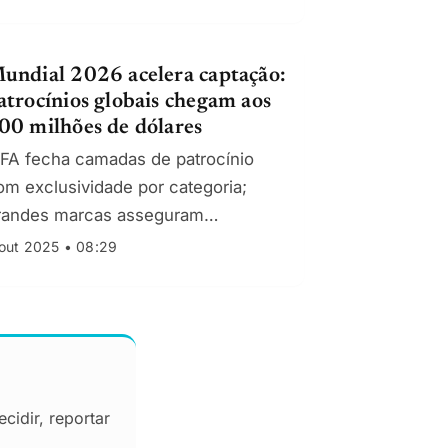
undial 2026 acelera captação:
atrocínios globais chegam aos
00 milhões de dólares
IFA fecha camadas de patrocínio
om exclusividade por categoria;
randes marcas asseguram
isibilidade em estádios,
out 2025 • 08:29
ransmissões e ativações comerciais.
cidir, reportar