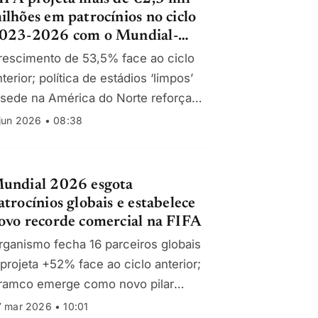
ilhões em patrocínios no ciclo
023-2026 com o Mundial-
026 como alavanca
rescimento de 53,5% face ao ciclo
terior; política de estádios ‘limpos’
 sede na América do Norte reforçam
tratividade para novas marcas
jun 2026 • 08:38
undial 2026 esgota
atrocínios globais e estabelece
ovo recorde comercial na FIFA
rganismo fecha 16 parceiros globais
 projeta +52% face ao ciclo anterior;
ramco emerge como novo pilar
inanceiro rumo a 2030-2034
 mar 2026 • 10:01