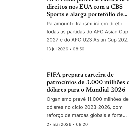
direitos nos EUA com a CBS
Sports e alarga portefólio de
patrocinadores para 2027
Paramount+ transmitirá em direto
todas as partidas do AFC Asian Cup
2027 e do AFC U23 Asian Cup 2028
Aramco e ALBAIK entram como
13 jul 2026 • 08:50
Apoiadores Globais da prova de
seleções
FIFA prepara carteira de
patrocínios de 3.000 milhões 
dólares para o Mundial 2026
Organismo prevê 11.000 milhões de
dólares no ciclo 2023-2026, com
reforço de marcas globais e forte
procura publicitária na América do
27 mai 2026 • 08:20