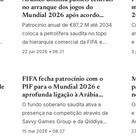
no arranque dos jogos do
m
Mundial 2026 após acordo
2
multimilionário com a FIFA
2
Patrocínio anual de €87,2 M até 2034
C
coloca a petrolífera saudita no topo
an
;
da hierarquia comercial da FIFA e
e
reforça a dependência dos seus
a
22 jun 2026 • 06:21
3 
“petrodólares”.
FIFA fecha patrocínio com o
M
de
PIF para o Mundial 2026 e
p
aprofunda ligação à Arábia
n
Saudita
O fundo soberano saudita ativa a
O
presença na competição através da
e
Savvy Games Group e da Qiddiya
A
City; Aramco mantém-se como
f
15 mai 2026 • 08:27
27