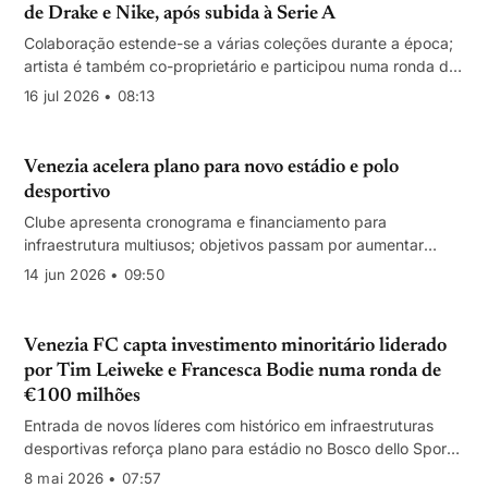
de Drake e Nike, após subida à Serie A
Colaboração estende-se a várias coleções durante a época;
artista é também co-proprietário e participou numa ronda de
€100 milhões para o clube.
16 jul 2026 • 08:13
Venezia acelera plano para novo estádio e polo
desportivo
Clube apresenta cronograma e financiamento para
infraestrutura multiusos; objetivos passam por aumentar
receitas de dia de jogo e atrair investimento privado
14 jun 2026 • 09:50
Venezia FC capta investimento minoritário liderado
por Tim Leiweke e Francesca Bodie numa ronda de
€100 milhões
Entrada de novos líderes com histórico em infraestruturas
desportivas reforça plano para estádio no Bosco dello Sport
e ambição de crescimento internacional.
8 mai 2026 • 07:57