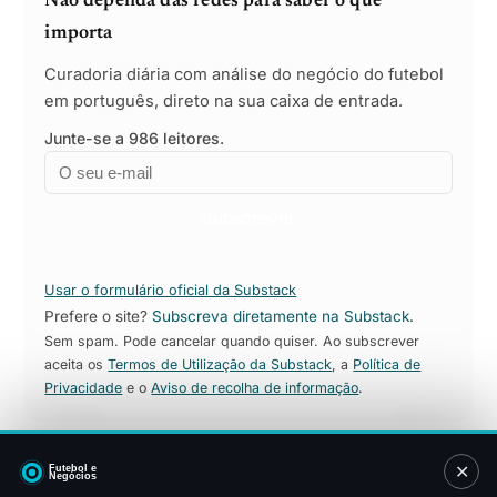
Não dependa das redes para saber o que
importa
Curadoria diária com análise do negócio do futebol
em português, direto na sua caixa de entrada.
Junte-se a 986 leitores.
Email
Empresa
Subscrever
Usar o formulário oficial da Substack
Prefere o site?
Subscreva diretamente na Substack
.
Sem spam. Pode cancelar quando quiser. Ao subscrever
aceita os
Termos de Utilização da Substack
, a
Política de
Privacidade
e o
Aviso de recolha de informação
.
✕