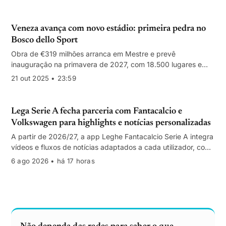
Veneza avança com novo estádio: primeira pedra no
Bosco dello Sport
Obra de €319 milhões arranca em Mestre e prevê
inauguração na primavera de 2027, com 18.500 lugares e
vocação multiusos para maximizar receitas.
21 out 2025 • 23:59
Lega Serie A fecha parceria com Fantacalcio e
Volkswagen para highlights e notícias personalizadas
A partir de 2026/27, a app Leghe Fantacalcio Serie A integra
vídeos e fluxos de notícias adaptados a cada utilizador, com
naming e patrocínio da Volkswagen.
6 ago 2026 • há 17 horas