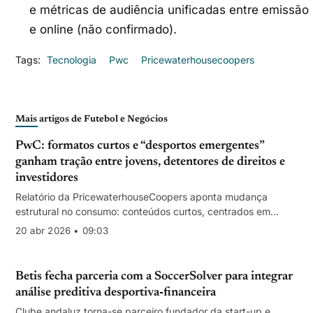
e métricas de audiência unificadas entre emissão
e online (não confirmado).
Tags:
Tecnologia
Pwc
Pricewaterhousecoopers
Mais artigos de Futebol e Negócios
PwC: formatos curtos e “desportos emergentes”
ganham tração entre jovens, detentores de direitos e
investidores
Relatório da PricewaterhouseCoopers aponta mudança
estrutural no consumo: conteúdos curtos, centrados em
personalidades e com maior controlo de propriedade
20 abr 2026 • 09:03
intelectual atraem capital e audiência.
Betis fecha parceria com a SoccerSolver para integrar
análise preditiva desportiva‑financeira
Clube andaluz torna-se parceiro fundador da start-up e