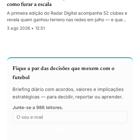
como furar a escala
A primeira edição do Radar Digital acompanha 52 clubes e
revela quem ganhou terreno nas redes em julho — e que
histórias mobilizaram audiências muito acima da dimensão
3 ago 2026 • 12:51
habitual de cada clube.
Fique a par das decisões que mexem com o
futebol
Briefing diário com acordos, valores e implicações
estratégicas — para decidir, reportar ou aprender.
Junte-se a 986 leitores.
Email
Empresa
Subscrever