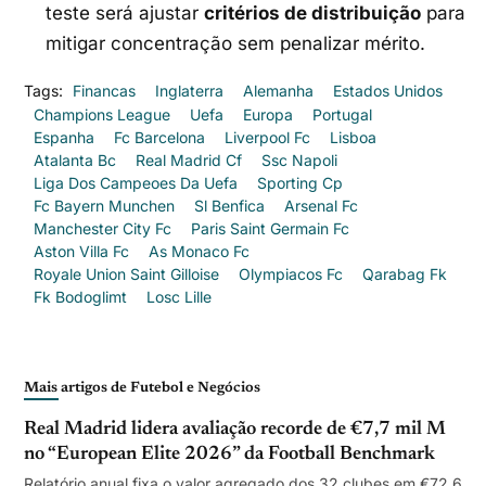
teste será ajustar
critérios de distribuição
para
mitigar concentração sem penalizar mérito.
Tags:
Financas
Inglaterra
Alemanha
Estados Unidos
Champions League
Uefa
Europa
Portugal
Espanha
Fc Barcelona
Liverpool Fc
Lisboa
Atalanta Bc
Real Madrid Cf
Ssc Napoli
Liga Dos Campeoes Da Uefa
Sporting Cp
Fc Bayern Munchen
Sl Benfica
Arsenal Fc
Manchester City Fc
Paris Saint Germain Fc
Aston Villa Fc
As Monaco Fc
Royale Union Saint Gilloise
Olympiacos Fc
Qarabag Fk
Fk Bodoglimt
Losc Lille
Mais artigos de Futebol e Negócios
Real Madrid lidera avaliação recorde de €7,7 mil M
no “European Elite 2026” da Football Benchmark
Relatório anual fixa o valor agregado dos 32 clubes em €72,6