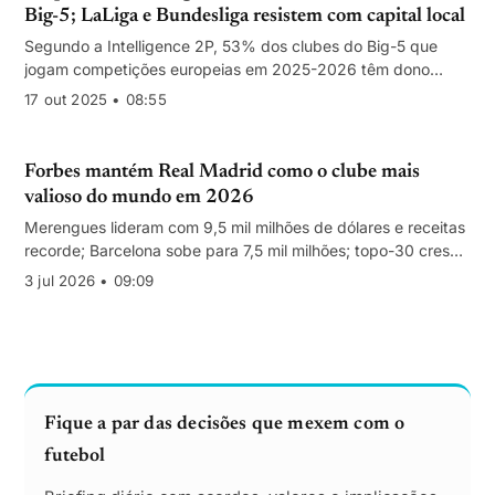
Big-5; LaLiga e Bundesliga resistem com capital local
Segundo a Intelligence 2P, 53% dos clubes do Big-5 que
jogam competições europeias em 2025-2026 têm dono
internacional, com forte peso norte‑americano. Premier
17 out 2025 • 08:55
League e Ligue 1 lideram a abertura; Espanha e Alemanha
mantêm 100% de controlo nacional.
Forbes mantém Real Madrid como o clube mais
valioso do mundo em 2026
Merengues lideram com 9,5 mil milhões de dólares e receitas
recorde; Barcelona sobe para 7,5 mil milhões; topo-30 cresce
21% face a 2025.
3 jul 2026 • 09:09
Fique a par das decisões que mexem com o
futebol