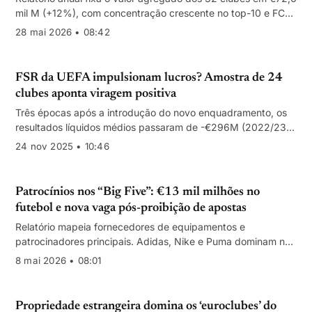
mil M (+12%), com concentração crescente no top-10 e FC
Barcelona a aproximar-se dos €6 mil M.
28 mai 2026 • 08:42
FSR da UEFA impulsionam lucros? Amostra de 24
clubes aponta viragem positiva
Três épocas após a introdução do novo enquadramento, os
resultados líquidos médios passaram de -€296M (2022/23)
para +€100M (2024/25), suportados por crescimento de
24 nov 2025 • 10:46
receitas e maior disciplina de custos.
Patrocínios nos “Big Five”: €13 mil milhões no
futebol e nova vaga pós-proibição de apostas
Relatório mapeia fornecedores de equipamentos e
patrocinadores principais. Adidas, Nike e Puma dominam no
topo; proibição de apostas na Premier League em 2026/27
8 mai 2026 • 08:01
rebaralha receitas e categorias.
Propriedade estrangeira domina os ‘euroclubes’ do