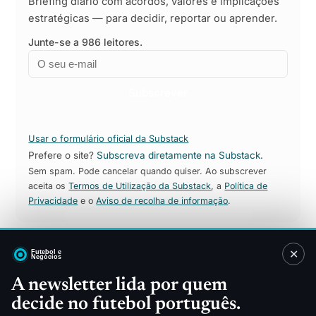
Briefing diário com acordos, valores e implicações
estratégicas — para decidir, reportar ou aprender.
Junte-se a 986 leitores.
Email
Empresa
Subscrever
Usar o formulário oficial da Substack
Prefere o site?
Subscreva diretamente na Substack
.
Sem spam. Pode cancelar quando quiser. Ao subscrever
aceita os
Termos de Utilização da Substack
, a
Política de
Privacidade
e o
Aviso de recolha de informação
.
✕
Sitemap
A newsletter lida por quem
decide no futebol português.
Direitos TV
Patrocínios