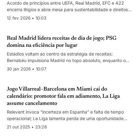
Acordo de princípios entre UEFA, Real Madrid, EFC e A22
encerra litígios e abre mesa para sustentabilidade e direitos
audiovisuais — valores não divulgados.
12 fev 2026 • 10:03
Real Madrid lidera receitas de dia de jogo; PSG
domina na eficiência por lugar
Estádios voltam ao centro da estratégia de receitas:
Bernabéu impulsiona Madrid no topo absoluto, enquanto o
Paris Saint‑Germain maximiza euros por assento por evento.
30 jan 2026 • 10:07
Jogo Villarreal–Barcelona em Miami cai do
calendário: promotor fala em adiamento, La Liga
assume cancelamento
Relevent invoca “incerteza em Espanha” e falta de tempo
operacional; La Liga lamenta perda de uma oportunidade
para internacionalizar o produto no mercado dos EUA.
21 out 2025 • 23:26