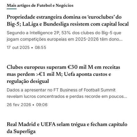
Mais artigos de Futebol e Negócios
Propriedade estrangeira domina os ‘euroclubes’ do
Big-5; LaLiga e Bundesliga resistem com capital local
Segundo a Intelligence 2P, 53% dos clubes do Big-5 que
jogam competições europeias em 2025-2026 têm dono
internacional, com forte peso norte‑americano. Premier
17 out 2025 • 08:55
League e Ligue 1 lideram a abertura; Espanha e Alemanha
mantêm 100% de controlo nacional.
Clubes europeus superam €30 mil M em receitas
mas perdem >€1 mil M; Uefa aponta custos e
regulação desigual
Dados a apresentar no FT Business of Football Summit
revelam lucros concentrados e perdas recorde em poucos
emblemas; capital privado privilegia participações
26 fev 2026 • 09:06
minoritárias
Real Madrid e UEFA selam trégua e fecham capítulo
da Superliga