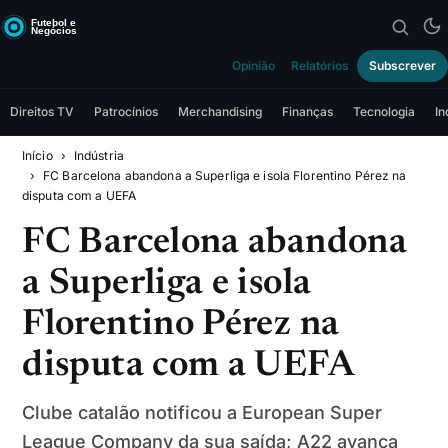
Opinião
Relatórios
Subscrever
Direitos TV
Patrocínios
Merchandising
Finanças
Tecnologia
In
Início
Indústria
FC Barcelona abandona a Superliga e isola Florentino Pérez na
disputa com a UEFA
FC Barcelona abandona
a Superliga e isola
Florentino Pérez na
disputa com a UEFA
Clube catalão notificou a European Super
League Company da sua saída; A22 avança