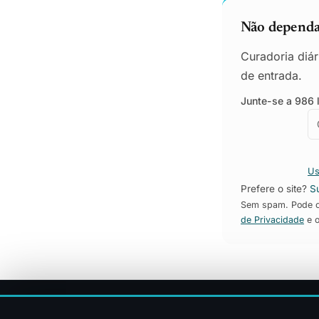
Não dependa 
Curadoria diár
de entrada.
Junte-se a 986 l
E
E
Us
Prefere o site?
S
Sem spam. Pode ca
de Privacidade
e 
Sitemap