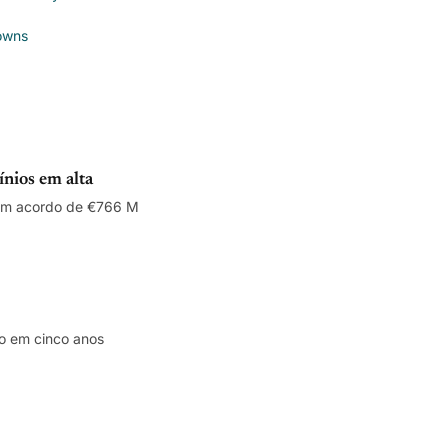
owns
nios em alta
com acordo de €766 M
ro em cinco anos