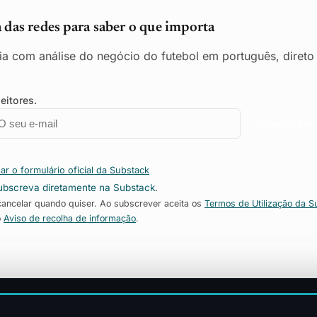
das redes para saber o que importa
ia com análise do negócio do futebol em português, direto
eitores.
mail
mpresa
Subscrever
ar o formulário oficial da Substack
ubscreva diretamente na Substack
.
ncelar quando quiser. Ao subscrever aceita os
Termos de Utilização da S
o
Aviso de recolha de informação
.