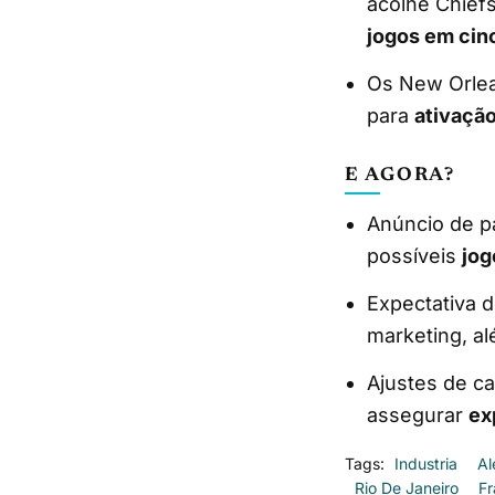
acolhe Chief
jogos em cin
Os New Orlea
para
ativação
E AGORA?
Anúncio de pa
possíveis
jog
Expectativa d
marketing, a
Ajustes de ca
assegurar
ex
Tags:
Industria
A
Rio De Janeiro
Fr