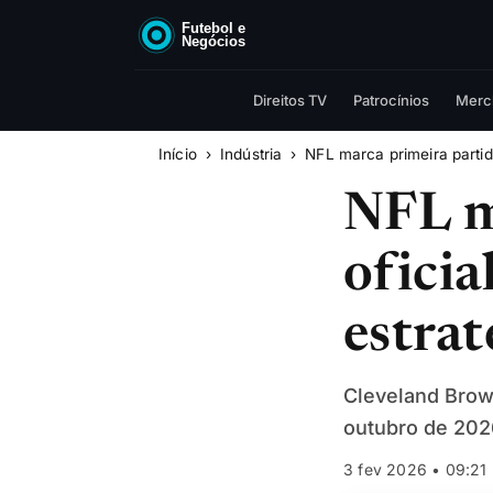
Direitos TV
Patrocínios
Merc
Início
Indústria
NFL marca primeira partida
NFL m
oficia
estrat
Cleveland Brow
outubro de 2026
3 fev 2026 • 09:21