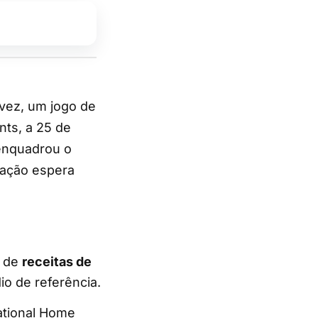
nts, a 25 de
 enquadrou o
zação espera
l de
receitas de
o de referência.
national Home