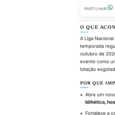
PARTILHAR
O QUE ACO
A Liga Nacional de Futebol Americano (NFL) realizará, pela primeira vez, um jogo de
temporada regul
outubro de 202
evento como um 
lotação esgotad
POR QUE IM
Abre um novo
bilhética, ho
Fortalece a c