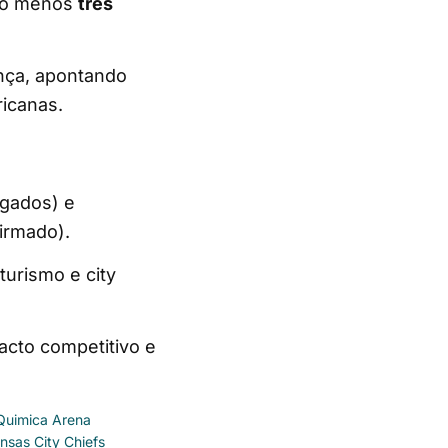
elo menos
três
ança, apontando
icanas.
lgados) e
irmado).
turismo e city
pacto competitivo e
Quimica Arena
nsas City Chiefs