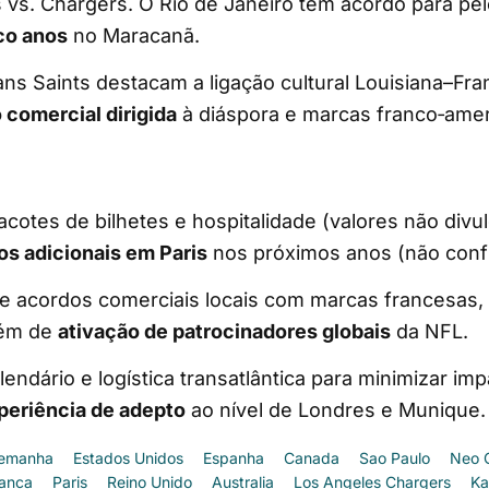
s vs. Chargers. O Rio de Janeiro tem acordo para p
co anos
no Maracanã.
ns Saints destacam a ligação cultural Louisiana–Fr
 comercial dirigida
à diáspora e marcas franco‑amer
cotes de bilhetes e hospitalidade (valores não divu
os adicionais em Paris
nos próximos anos (não conf
e acordos comerciais locais com marcas francesas, 
lém de
ativação de patrocinadores globais
da NFL.
lendário e logística transatlântica para minimizar im
periência de adepto
ao nível de Londres e Munique.
lemanha
Estados Unidos
Espanha
Canada
Sao Paulo
Neo 
anca
Paris
Reino Unido
Australia
Los Angeles Chargers
Ka