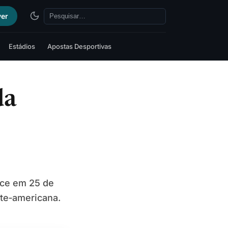
ver
Estádios
Apostas Desportivas
da
nce em 25 de
rte‑americana.