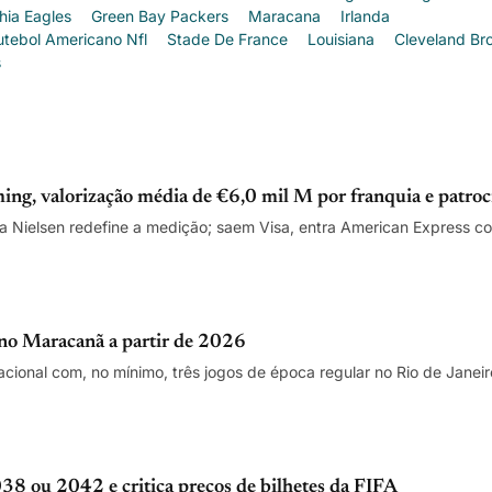
hia Eagles
Green Bay Packers
Maracana
Irlanda
utebol Americano Nfl
Stade De France
Louisiana
Cleveland Br
s
ng, valorização média de €6,0 mil M por franquia e patrocí
a Nielsen redefine a medição; saem Visa, entra American Express 
 no Maracanã a partir de 2026
nacional com, no mínimo, três jogos de época regular no Rio de Janei
8 ou 2042 e critica preços de bilhetes da FIFA