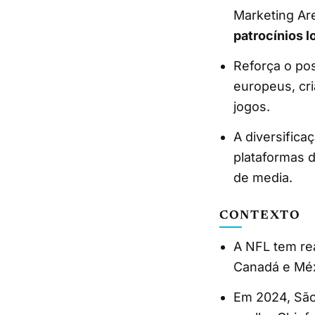
Marketing Are
patrocínios l
Reforça o po
europeus, cr
jogos.
A diversifica
plataformas d
de media.
CONTEXTO
A NFL tem rea
Canadá e Méx
Em 2024, São