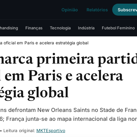
Opinião
Relatórios
Subscre
handising
Finanças
Tecnologia
Indústria
Futebol Feminino
 oficial em Paris e acelera estratégia global
arca primeira parti
l em Paris e acelera
égia global
ns defrontam New Orleans Saints no Stade de Fra
; França junta-se ao mapa internacional da liga no
• Leitura original:
MKTEsportivo