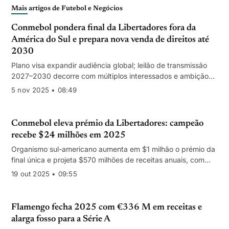
Mais artigos de Futebol e Negócios
Conmebol pondera final da Libertadores fora da
América do Sul e prepara nova venda de direitos até
2030
Plano visa expandir audiência global; leilão de transmissão
2027–2030 decorre com múltiplos interessados e ambição
de superar €1,31 mil M
5 nov 2025 • 08:49
Conmebol eleva prémio da Libertadores: campeão
recebe $24 milhões em 2025
Organismo sul-americano aumenta em $1 milhão o prémio da
final única e projeta $570 milhões de receitas anuais, com
74% vindos de direitos audiovisuais.
19 out 2025 • 09:55
Flamengo fecha 2025 com €336 M em receitas e
alarga fosso para a Série A