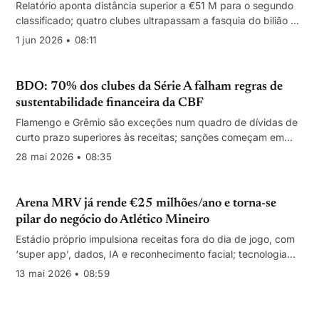
Relatório aponta distância superior a €51 M para o segundo
classificado; quatro clubes ultrapassam a fasquia do bilião de
reais
1 jun 2026 • 08:11
BDO: 70% dos clubes da Série A falham regras de
sustentabilidade financeira da CBF
Flamengo e Grêmio são exceções num quadro de dívidas de
curto prazo superiores às receitas; sanções começam em
2026
28 mai 2026 • 08:35
Arena MRV já rende €25 milhões/ano e torna-se
pilar do negócio do Atlético Mineiro
Estádio próprio impulsiona receitas fora do dia de jogo, com
‘super app’, dados, IA e reconhecimento facial; tecnologia
soma €10 milhões/ano extra e aproxima o Galo do top-3 no
13 mai 2026 • 08:59
Brasil.