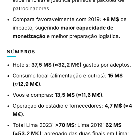
patrocinadores.
Compara favoravelmente com 2019:
+8 M$
de
impacto, sugerindo
maior capacidade de
monetização
e melhor preparação logística.
NÚMEROS
Hotéis:
37,5 M$ (≈32,2 M€)
gastos por adeptos.
Consumo local (alimentação e outros):
15 M$
(≈12,9 M€)
.
Voos e compras:
13,5 M$ (≈11,6 M€)
.
Operação do estádio e fornecedores:
4,7 M$ (≈4
M€)
.
Total Lima 2023:
>70 M$
; Lima 2019:
62 M$
(≈53,2 M€)
; agregado das duas finais em Lima: