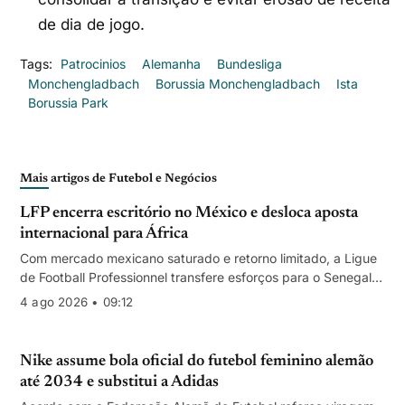
de dia de jogo.
Tags:
Patrocinios
Alemanha
Bundesliga
Monchengladbach
Borussia Monchengladbach
Ista
Borussia Park
Mais artigos de Futebol e Negócios
LFP encerra escritório no México e desloca aposta
internacional para África
Com mercado mexicano saturado e retorno limitado, a Ligue
de Football Professionnel transfere esforços para o Senegal;
Fox mantém Liga 1 no país até 2027.
4 ago 2026 • 09:12
Nike assume bola oficial do futebol feminino alemão
até 2034 e substitui a Adidas