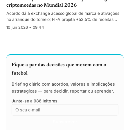
criptomoedas no Mundial 2026
Acordo dá à exchange acesso global de marca e ativações
no arranque do torneio; FIFA projeta +53,5% de receitas
comerciais no ciclo 2023-2026
10 jun 2026 • 09:44
Fique a par das decisões que mexem com o
futebol
Briefing diário com acordos, valores e implicações
estratégicas — para decidir, reportar ou aprender.
Junte-se a 986 leitores.
Email
Empresa
Subscrever