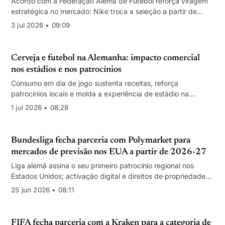
Acordo com a Federação Alemã de Futebol reforça viragem
estratégica no mercado: Nike troca a seleção a partir de
2027 e passa a fornecer a bola das principais provas
3 jul 2026 • 09:09
femininas até 2034. Valores não divulgados.
Cerveja e futebol na Alemanha: impacto comercial
nos estádios e nos patrocínios
Consumo em dia de jogo sustenta receitas, reforça
patrocínios locais e molda a experiência de estádio na
Bundesliga
1 jul 2026 • 08:28
Bundesliga fecha parceria com Polymarket para
mercados de previsão nos EUA a partir de 2026-27
Liga alemã assina o seu primeiro patrocínio regional nos
Estados Unidos; activação digital e direitos de propriedade
intelectual incluídos. Valores não divulgados.
25 jun 2026 • 08:11
FIFA fecha parceria com a Kraken para a categoria de