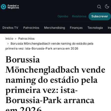
Opinião
Relatórios
Subscrever
Direitos TV
Patrocínios
Merchandising
Finanças
Tecnologia
In
Início
Patrocínios
Borussia Mönchengladbach vende naming do estádio pela
primeira vez: ista-Borussia-Park arranca em 2026
Borussia
Mönchengladbach vende
naming do estádio pela
primeira vez: ista-
Borussia-Park arranca