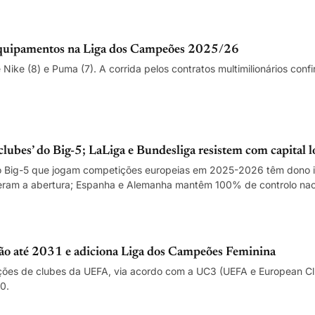
e equipamentos na Liga dos Campeões 2025/26
 Nike (8) e Puma (7). A corrida pelos contratos multimilionários con
lubes’ do Big-5; LaLiga e Bundesliga resistem com capital l
o Big-5 que jogam competições europeias em 2025-2026 têm dono in
ideram a abertura; Espanha e Alemanha mantêm 100% de controlo nac
o até 2031 e adiciona Liga dos Campeões Feminina
ões de clubes da UEFA, via acordo com a UC3 (UEFA e European Club
0.