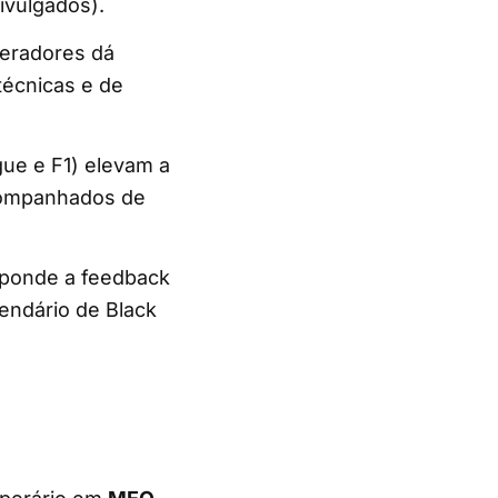
ivulgados).
peradores dá
técnicas e de
ue e F1) elevam a
companhados de
sponde a feedback
endário de Black