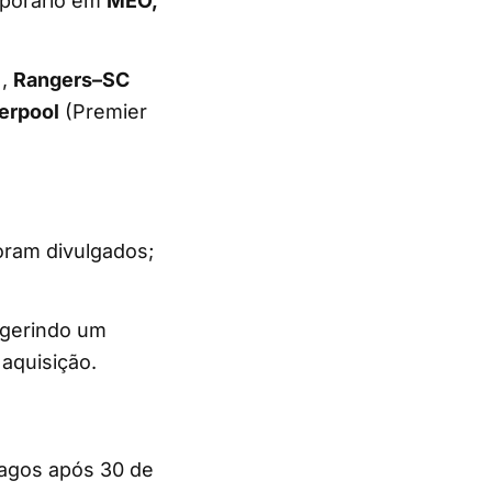
mporário em
MEO,
),
Rangers–SC
erpool
(Premier
oram divulgados;
ugerindo um
aquisição.
pagos após 30 de