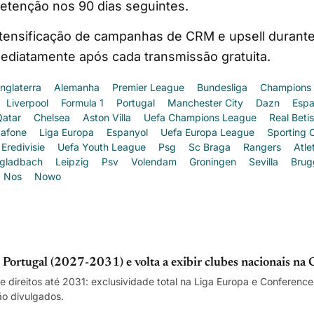
etenção nos 90 dias seguintes.
ntensificação de campanhas de CRM e upsell durante
ediatamente após cada transmissão gratuita.
Inglaterra
Alemanha
Premier League
Bundesliga
Champions
Liverpool
Formula 1
Portugal
Manchester City
Dazn
Esp
Qatar
Chelsea
Aston Villa
Uefa Champions League
Real Betis
afone
Liga Europa
Espanyol
Uefa Europa League
Sporting 
Eredivisie
Uefa Youth League
Psg
Sc Braga
Rangers
Atle
gladbach
Leipzig
Psv
Volendam
Groningen
Sevilla
Brug
Nos
Nowo
rtugal (2027-2031) e volta a exibir clubes nacionais na
e direitos até 2031: exclusividade total na Liga Europa e Conference
ão divulgados.