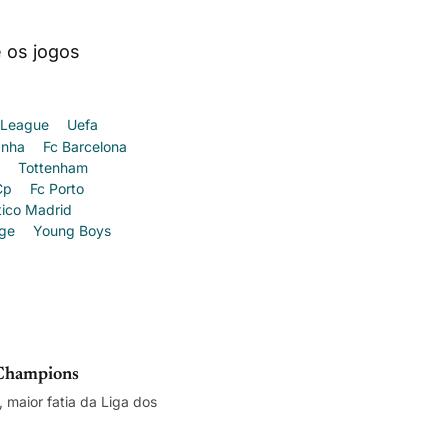
 os jogos
 League
Uefa
anha
Fc Barcelona
Tottenham
Cp
Fc Porto
tico Madrid
ge
Young Boys
 Champions
, maior fatia da Liga dos