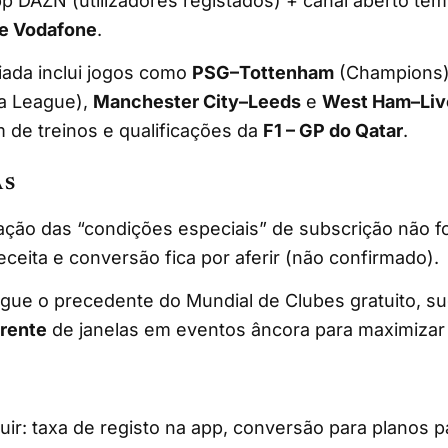
pp DAZN (utilizadores registados) + canal aberto te
e Vodafone
.
iada inclui jogos como
PSG–Tottenham
(Champions
a League),
Manchester City–Leeds
e
West Ham–Liv
 de treinos e qualificações da
F1 – GP do Qatar
.
AS
ação das “condições especiais” de subscrição não f
ceita e conversão fica por aferir (não confirmado).
egue o precedente do Mundial de Clubes gratuito, s
rente
de janelas em eventos âncora para maximizar 
uir: taxa de registo na app, conversão para planos 