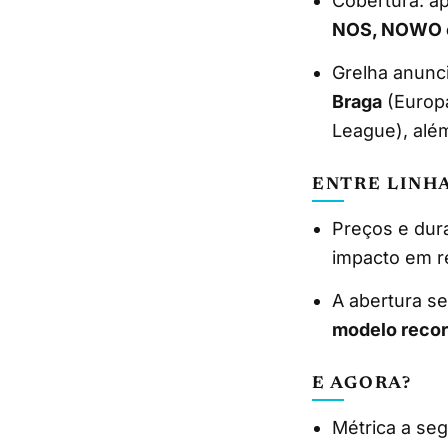
Cobertura: a
NOS, NOWO 
Grelha anunc
Braga
(Europ
League), além
ENTRE LINH
Preços e dur
impacto em re
A abertura s
modelo recor
E AGORA?
Métrica a seg