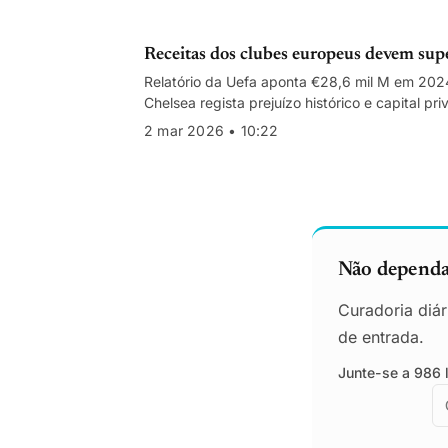
Receitas dos clubes europeus devem sup
Relatório da Uefa aponta €28,6 mil M em 2024
Chelsea regista prejuízo histórico e capital pr
2 mar 2026 • 10:22
Não dependa 
Curadoria diár
de entrada.
Junte-se a 986 l
E
E