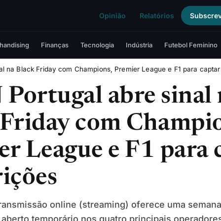
Opinião
Relatórios
Subscre
handising
Finanças
Tecnologia
Indústria
Futebol Feminino
al na Black Friday com Champions, Premier League e F1 para captar
Portugal abre sinal 
 Friday com Champio
er League e F1 para 
rições
transmissão online (streaming) oferece uma seman
l aberto temporário nos quatro principais operadore