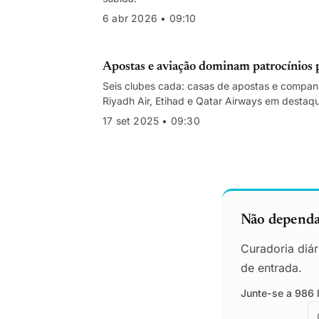
6 abr 2026 • 09:10
Apostas e aviação dominam patrocínios 
Seis clubes cada: casas de apostas e companh
Riyadh Air, Etihad e Qatar Airways em destaq
17 set 2025 • 09:30
Não dependa 
Curadoria diár
de entrada.
Junte-se a 986 l
E
E