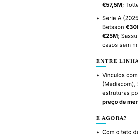
€57,5M
; Tot
Serie A (202
Betsson
€30
€25M
; Sass
casos sem ma
ENTRE LINH
Vínculos co
(Mediacom), 
estruturas p
preço de me
E AGORA?
Com o teto 