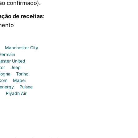
ão confirmado).
ação de receitas
:
imento
Manchester City
 Germain
ester United
xor
Jeep
logna
Torino
com
Mapei
uenergy
Pulsee
a
Riyadh Air