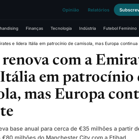
Opinião
Relatórios
Subscre
handising
Finanças
Tecnologia
Indústria
Futebol Feminino
ates e lidera Itália em patrocínio de camisola, mas Europa continua 
 renova com a Emirat
 Itália em patrocínio
ola, mas Europa con
te
va base anual para cerca de €35 milhões a partir 
s €80 milhões do Manchester City com a Etihad.