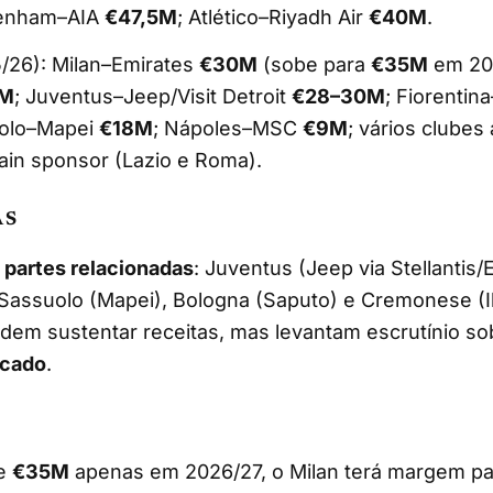
tenham–AIA
€47,5M
; Atlético–Riyadh Air
€40M
.
5/26): Milan–Emirates
€30M
(sobe para
€35M
em 202
M
; Juventus–Jeep/Visit Detroit
€28–30M
; Fiorenti
uolo–Mapei
€18M
; Nápoles–MSC
€9M
; vários clubes
in sponsor (Lazio e Roma).
AS
m
partes relacionadas
: Juventus (Jeep via Stellantis/
Sassuolo (Mapei), Bologna (Saputo) e Cremonese (Il
odem sustentar receitas, mas levantam escrutínio s
rcado
.
de
€35M
apenas em 2026/27, o Milan terá margem pa