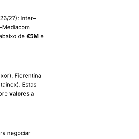
6/27); Inter–
na–Mediacom
 abaixo de
€5M
e
Exor), Fiorentina
tainox). Estas
obre
valores a
ra negociar