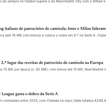
do de sempre no futebol supera o do Manchester City com a Etihad 
g italiano de patrocínios de camisola; Inter e Milan lideram
 (até 16 M€ com bónus) e coloca o clube em 6.º na Serie A. Clubes
2.º lugar das receitas de patrocínio de camisola na Europa
ra 70 M£ por época (c. 82 M€), com bónus até 15 M£; Real Madrid 
League gasta o dobro da Serie A
 comissões entre 2025, com Chelsea no topo; Itália totaliza €249