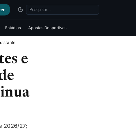
ver
Estádios
Apostas Desportivas
distante
es e
 de
tinua
de 2026/27;