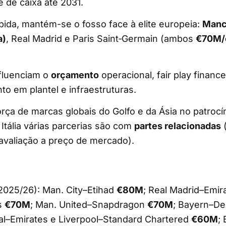
e de caixa até 2031.
ida, mantém-se o fosso face à elite europeia:
Manc
a)
, Real Madrid e Paris Saint‑Germain (ambos
€70M/
nfluenciam o
orçamento
operacional, fair play financ
to em plantel e infraestruturas.
orça de marcas globais do Golfo e da Ásia no patrocín
tália várias parcerias são com
partes relacionadas
(
avaliação a preço de mercado).
2025/26): Man. City–Etihad
€80M
; Real Madrid–Emir
s
€70M
; Man. United–Snapdragon
€70M
; Bayern–D
al–Emirates e Liverpool–Standard Chartered
€60M
;