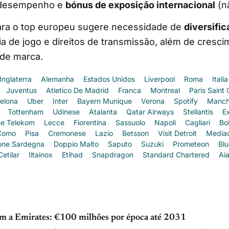
 desempenho e
bónus de exposição internacional
(n
para o top europeu sugere necessidade de
diversific
ia de jogo e direitos de transmissão, além de cresc
 de marca.
Inglaterra
Alemanha
Estados Unidos
Liverpool
Roma
Italia
Juventus
Atletico De Madrid
Franca
Montreal
Paris Saint
elona
Uber
Inter
Bayern Munique
Verona
Spotify
Manch
Tottenham
Udinese
Atalanta
Qatar Airways
Stellantis
E
e Telekom
Lecce
Fiorentina
Sassuolo
Napoli
Cagliari
Bo
Como
Pisa
Cremonese
Lazio
Betsson
Visit Detroit
Media
one Sardegna
Doppio Malto
Saputo
Suzuki
Prometeon
Bl
Cetilar
Iltainox
Etihad
Snapdragon
Standard Chartered
Ai
om a Emirates: €100 milhões por época até 2031