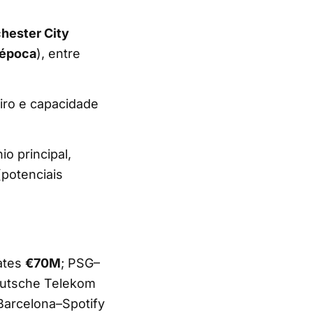
hester City
época
), entre
eiro e capacidade
io principal,
potenciais
ates
€70M
; PSG–
eutsche Telekom
 Barcelona–Spotify