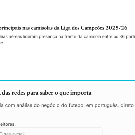
principais nas camisolas da Liga dos Campeões 2025/26
ias aéreas lideram presença na frente da camisola entre os 36 part
ue.
das redes para saber o que importa
ia com análise do negócio do futebol em português, direto
eitores.
mail
mpresa
Subscrever