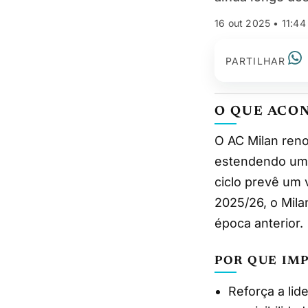
16 out 2025 • 11:44
PARTILHAR
O QUE ACO
O AC Milan renovou o contrato de patrocínio de camisola com a Emirates até 2031,
estendendo uma 
ciclo prevê um 
2025/26, o Mila
época anterior.
POR QUE IM
Reforça a li