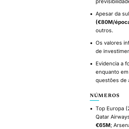
previsibilidad
Apesar da sub
(€80M/époc
outros.
Os valores i
de investimen
Evidencia a f
enquanto em I
questões de 
NÚMEROS
Top Europa (
Qatar Airway
€65M
; Arsen