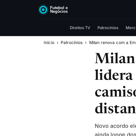
Direitos TV
Patrocínios
Merc
Início
Patrocínios
Milan renova com a Emir
Milan
lidera
camis
distan
Novo acordo ele
ainda longe do