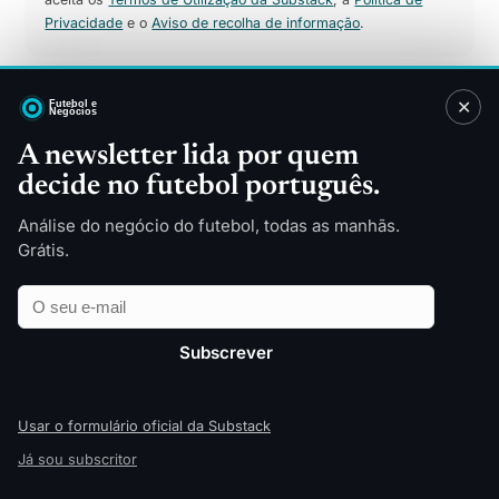
Privacidade
e o
Aviso de recolha de informação
.
✕
Sitemap
A newsletter lida por quem
decide no futebol português.
Direitos TV
Patrocínios
Merchandising
Finanças
Análise do negócio do futebol, todas as manhãs.
Tecnologia
Indústria
Grátis.
Futebol Feminino
Estádios
Email
Empresa
Apostas Desportivas
Opinião
Relatórios
Todas as categorias
Subscrever
Sobre
© 2026 Futebol e Negócios — edição pt‑PT
Usar o formulário oficial da Substack
Já sou subscritor
↑