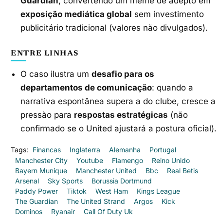
Guardian
, convertendo um meme de adepto em
exposição mediática global
sem investimento
publicitário tradicional (valores não divulgados).
ENTRE LINHAS
O caso ilustra um
desafio para os
departamentos de comunicação
: quando a
narrativa espontânea supera a do clube, cresce a
pressão para
respostas estratégicas
(não
confirmado se o United ajustará a postura oficial).
Tags:
Financas
Inglaterra
Alemanha
Portugal
Manchester City
Youtube
Flamengo
Reino Unido
Bayern Munique
Manchester United
Bbc
Real Betis
Arsenal
Sky Sports
Borussia Dortmund
Paddy Power
Tiktok
West Ham
Kings League
The Guardian
The United Strand
Argos
Kick
Dominos
Ryanair
Call Of Duty Uk