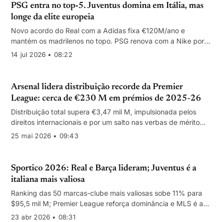
PSG entra no top‑5. Juventus domina em Itália, mas
longe da elite europeia
Novo acordo do Real com a Adidas fixa €120M/ano e
mantém os madrilenos no topo. PSG renova com a Nike por
€100M/ano. Juventus é a única italiana no top‑10, com
14 jul 2026 • 08:22
€46,1M/ano.
Arsenal lidera distribuição recorde da Premier
League: cerca de €230 M em prémios de 2025-26
Distribuição total supera €3,47 mil M, impulsionada pelos
direitos internacionais e por um salto nas verbas de mérito
por posição
25 mai 2026 • 09:43
Sportico 2026: Real e Barça lideram; Juventus é a
italiana mais valiosa
Ranking das 50 marcas-clube mais valiosas sobe 11% para
$95,5 mil M; Premier League reforça dominância e MLS é a
liga com mais presenças
23 abr 2026 • 08:31