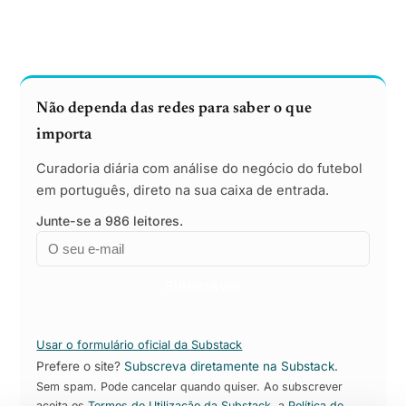
Não dependa das redes para saber o que
importa
Curadoria diária com análise do negócio do futebol
em português, direto na sua caixa de entrada.
Junte-se a 986 leitores.
Email
Empresa
Subscrever
Usar o formulário oficial da Substack
Prefere o site?
Subscreva diretamente na Substack
.
Sem spam. Pode cancelar quando quiser. Ao subscrever
aceita os
Termos de Utilização da Substack
, a
Política de