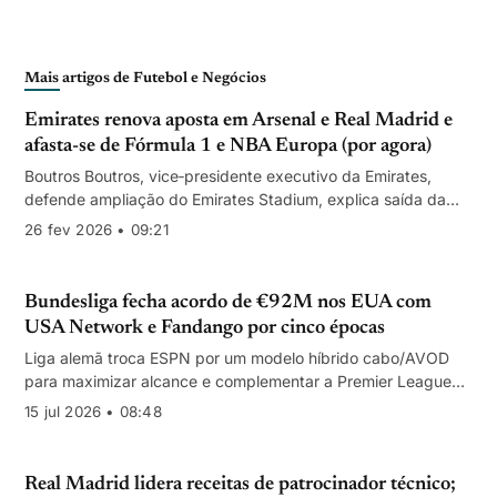
Mais artigos de Futebol e Negócios
Emirates renova aposta em Arsenal e Real Madrid e
afasta-se de Fórmula 1 e NBA Europa (por agora)
Boutros Boutros, vice‑presidente executivo da Emirates,
defende ampliação do Emirates Stadium, explica saída da
Fórmula 1 por preço e aguarda definição do projecto europeu
26 fev 2026 • 09:21
da NBA.
Bundesliga fecha acordo de €92M nos EUA com
USA Network e Fandango por cinco épocas
Liga alemã troca ESPN por um modelo híbrido cabo/AVOD
para maximizar alcance e complementar a Premier League
na grelha da USA Network.
15 jul 2026 • 08:48
Real Madrid lidera receitas de patrocinador técnico;