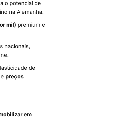
a o potencial de
ino na Alemanha.
r mil)
premium e
 nacionais,
ine.
lasticidade de
e
preços
 mobilizar em