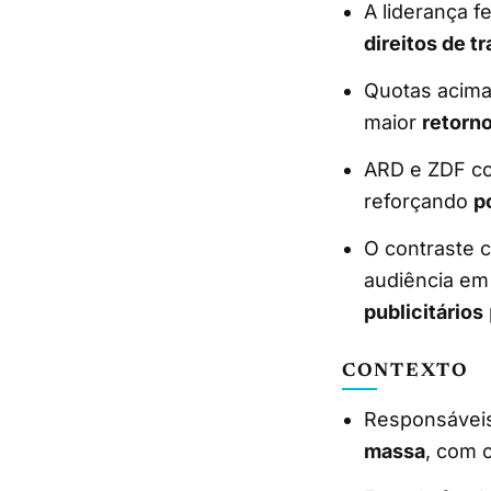
A liderança f
direitos de t
Quotas acim
maior
retorno
ARD e ZDF co
reforçando
p
O contraste 
audiência em
publicitários
CONTEXTO
Responsávei
massa
, com o