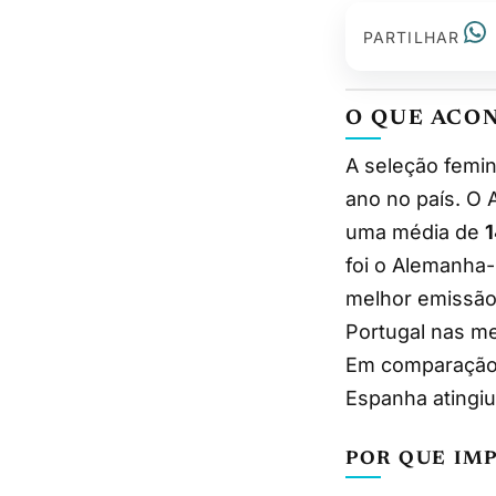
PARTILHAR
O QUE ACO
A seleção feminina da Alemanha liderou as audiências televisivas desportivas do
ano no país. O 
uma média de
1
foi o Alemanha-
melhor emissão 
Portugal nas me
Em comparação,
Espanha atingi
POR QUE IM