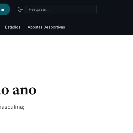
ver
Estádios
Apostas Desportivas
do ano
masculina;