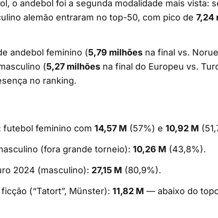
ol, o andebol foi a segunda modalidade mais vista: s
ulino alemão entraram no top-50, com pico de
7,24
de andebol feminino (
5,79 milhões
na final vs. Noru
masculino (
5,27 milhões
na final do Europeu vs. Tu
sença no ranking.
: futebol feminino com
14,57 M
(57%) e
10,92 M
(51,
asculino (fora grande torneio):
10,26 M
(43,8%).
uro 2024 (masculino):
27,15 M
(80,9%).
 ficção (“Tatort”, Münster):
11,82 M
— abaixo do topo