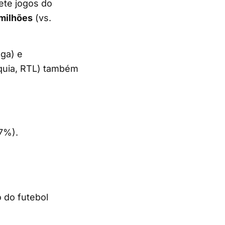
ete jogos do
 milhões
(vs.
ega) e
rquia, RTL) também
7%).
 do futebol