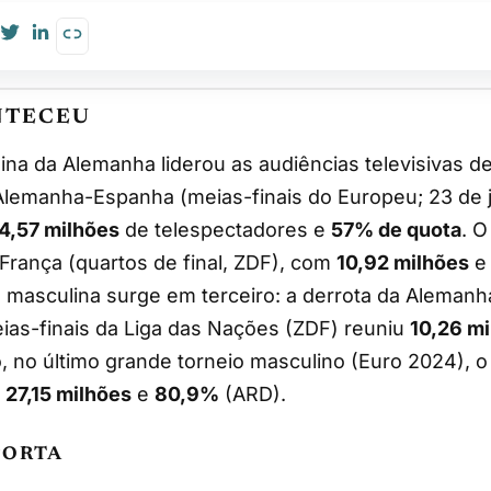
NTECEU
Alemanha-Espanha (meias-finais do Europeu; 23 de 
4,57 milhões
de telespectadores e
57% de quota
. O
França (quartos de final, ZDF), com
10,92 milhões
masculina surge em terceiro: a derrota da Alemanha
ias-finais da Liga das Nações (ZDF) reuniu
10,26 m
 no último grande torneio masculino (Euro 2024), 
u
27,15 milhões
e
80,9%
(ARD).
PORTA