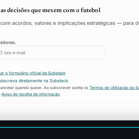
das decisões que mexem com o futebol
o com acordos, valores e implicações estratégicas — para de
eitores.
mail
mpresa
Subscrever
ar o formulário oficial da Substack
ubscreva diretamente na Substack
.
ncelar quando quiser. Ao subscrever aceita os
Termos de Utilização da S
o
Aviso de recolha de informação
.