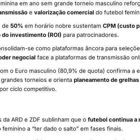
eminina em ano sem grande torneio masculino reforç
ransmissão
e
valorização comercial
do futebol femin
a de
50%
em horário nobre sustentam
CPM (custo po
 do investimento (ROI)
para patrocinadores.
nsolidam-se como plataformas âncora para seleções
oder negocial
face a plataformas de transmissão onl
com o Euro masculino (80,9% de quota) confirma a e
 grandes torneios e orienta
planeamento de grelhas
por ciclo competitivo.
s da ARD e ZDF sublinham que o
futebol continua a
 feminino a “ter dado o salto” em fases finais.