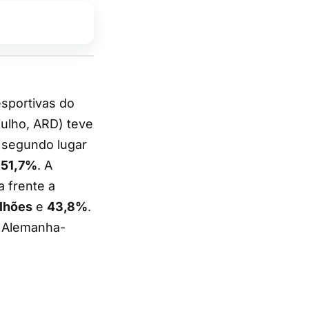
julho, ARD) teve
 segundo lugar
e
51,7%
. A
 frente a
ilhões
e
43,8%
.
o Alemanha-