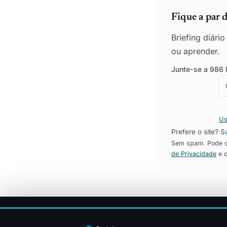
Fique a par 
Briefing diári
ou aprender.
Junte-se a 986 l
E
E
Us
Prefere o site?
S
Sem spam. Pode ca
de Privacidade
e 
Sitemap