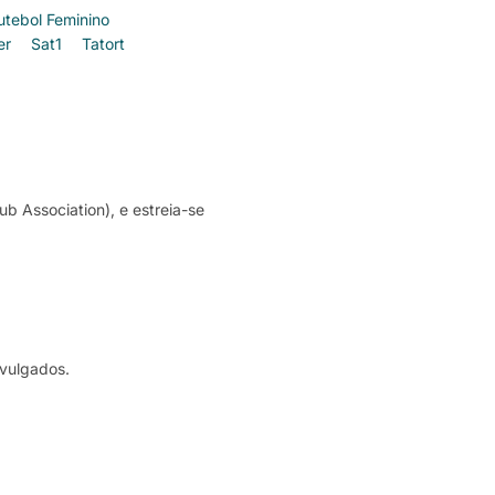
utebol Feminino
er
Sat1
Tatort
 Association), e estreia-se
ivulgados.