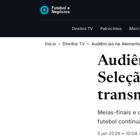
Direitos TV
Patrocínios
Merc
Início
Direitos TV
Audiências na Alemanha
Audiê
Seleçã
trans
Meias-finais e
futebol continu
5 jan 2026 • 10:04