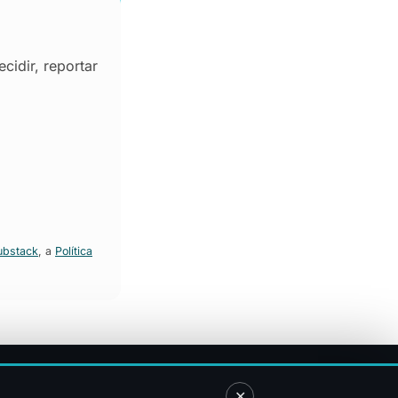
cidir, reportar
ubstack
, a
Política
✕