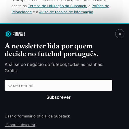
aceita os
Termos de Utilização da Substack
, a
Política de
Privacidade
e o
Aviso de recolha de informação
.
✕
Sitemap
A newsletter lida por quem
decide no futebol português.
Direitos TV
Patrocínios
Merchandising
Finanças
Análise do negócio do futebol, todas as manhãs.
Tecnologia
Indústria
Grátis.
Futebol Feminino
Estádios
Email
Empresa
Apostas Desportivas
Opinião
Relatórios
Todas as categorias
Subscrever
Sobre
© 2026 Futebol e Negócios — edição pt‑PT
Usar o formulário oficial da Substack
Já sou subscritor