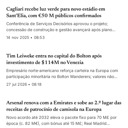
Cagliari recebe luz verde para novo estádio em
Sant’Elia, com €50 M públicos confirmados
Conferência de Serviços Decisórios aprovou o projeto;
concessão de construção e gestão avançará após plano
económico-financeiro do clube
14 nov 2025 • 08:53
Tim Leiweke entra no capital do Bolton após
investimento de $114M no Venezia
Empresário norte‑americano reforça carteira na Europa com
participação minoritária no Bolton Wanderers; valores não
divulgados e impacto limitado no orçamento desportivo.
27 jul 2026 • 08:18
Arsenal renova com a Emirates e sobe ao 2.º lugar das
receitas de patrocínio de camisola na Europa
Novo acordo até 2032 eleva o pacote fixo para 70 M£ por
época (c. 82 M€), com bónus até 15 M£; Real Madrid