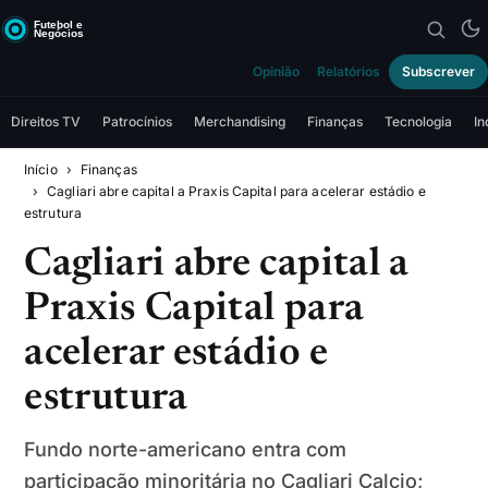
Opinião
Relatórios
Subscrever
Direitos TV
Patrocínios
Merchandising
Finanças
Tecnologia
In
Início
Finanças
Cagliari abre capital a Praxis Capital para acelerar estádio e
estrutura
Cagliari abre capital a
Praxis Capital para
acelerar estádio e
estrutura
Fundo norte-americano entra com
participação minoritária no Cagliari Calcio;