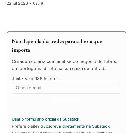
mantém a liderança.
22 jul 2026 • 08:16
Não dependa das redes para saber o que
importa
Curadoria diária com análise do negócio do futebol
em português, direto na sua caixa de entrada.
Junte-se a 986 leitores.
Email
Empresa
Subscrever
Usar o formulário oficial da Substack
Prefere o site?
Subscreva diretamente na Substack
.
Sem spam. Pode cancelar quando quiser. Ao subscrever