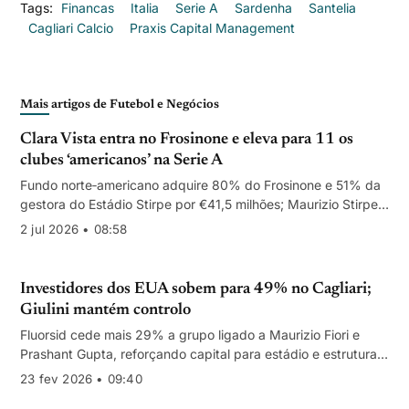
Tags:
Financas
Italia
Serie A
Sardenha
Santelia
Cagliari Calcio
Praxis Capital Management
Mais artigos de Futebol e Negócios
Clara Vista entra no Frosinone e eleva para 11 os
clubes ‘americanos’ na Serie A
Fundo norte‑americano adquire 80% do Frosinone e 51% da
gestora do Estádio Stirpe por €41,5 milhões; Maurizio Stirpe
mantém 20% e gestão até 2028.
2 jul 2026 • 08:58
Investidores dos EUA sobem para 49% no Cagliari;
Giulini mantém controlo
Fluorsid cede mais 29% a grupo ligado a Maurizio Fiori e
Prashant Gupta, reforçando capital para estádio e estrutura
do clube.
23 fev 2026 • 09:40