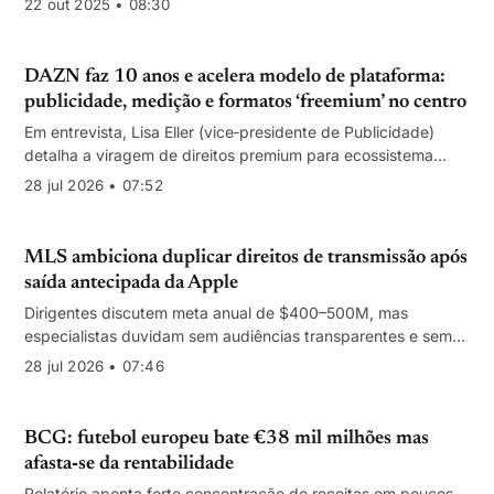
22 out 2025 • 08:30
DAZN faz 10 anos e acelera modelo de plataforma:
publicidade, medição e formatos ‘freemium’ no centro
Em entrevista, Lisa Eller (vice‑presidente de Publicidade)
detalha a viragem de direitos premium para ecossistema
diário, com canais lineares, medição auditada e expansão
28 jul 2026 • 07:52
para FAST e desporto feminino.
MLS ambiciona duplicar direitos de transmissão após
saída antecipada da Apple
Dirigentes discutem meta anual de $400–500M, mas
especialistas duvidam sem audiências transparentes e sem
Lionel Messi
28 jul 2026 • 07:46
BCG: futebol europeu bate €38 mil milhões mas
afasta‑se da rentabilidade
Relatório aponta forte concentração de receitas em poucos