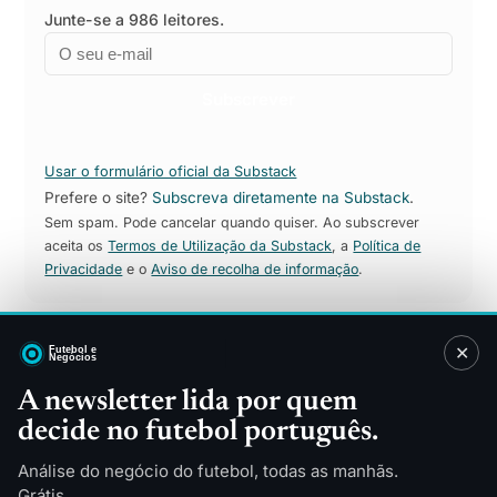
Junte-se a 986 leitores.
Email
Empresa
Subscrever
Usar o formulário oficial da Substack
Prefere o site?
Subscreva diretamente na Substack
.
Sem spam. Pode cancelar quando quiser. Ao subscrever
aceita os
Termos de Utilização da Substack
, a
Política de
Privacidade
e o
Aviso de recolha de informação
.
✕
Sitemap
A newsletter lida por quem
decide no futebol português.
Direitos TV
Patrocínios
Merchandising
Finanças
Análise do negócio do futebol, todas as manhãs.
Tecnologia
Indústria
Grátis.