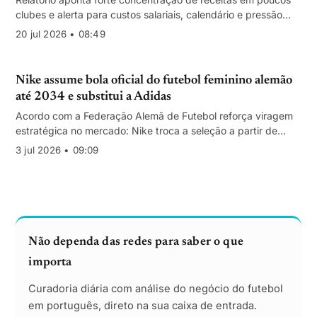
clubes e alerta para custos salariais, calendário e pressão
regulatória; direitos audiovisuais mantêm-se no topo, mas
20 jul 2026 • 08:49
cresce o valor das relações diretas com adeptos.
Nike assume bola oficial do futebol feminino alemão
até 2034 e substitui a Adidas
Acordo com a Federação Alemã de Futebol reforça viragem
estratégica no mercado: Nike troca a seleção a partir de
2027 e passa a fornecer a bola das principais provas
3 jul 2026 • 09:09
femininas até 2034. Valores não divulgados.
Não dependa das redes para saber o que
importa
Curadoria diária com análise do negócio do futebol
em português, direto na sua caixa de entrada.