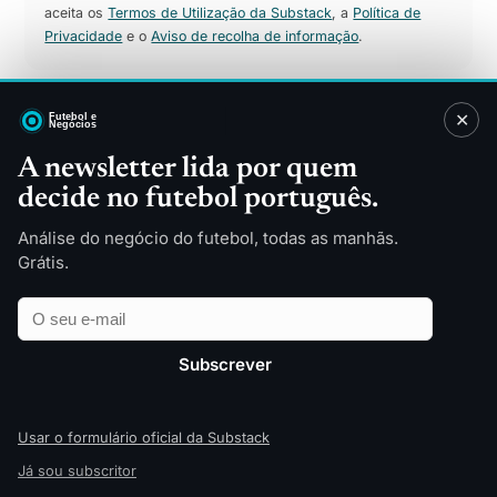
aceita os
Termos de Utilização da Substack
, a
Política de
Privacidade
e o
Aviso de recolha de informação
.
✕
Sitemap
A newsletter lida por quem
decide no futebol português.
Direitos TV
Patrocínios
Merchandising
Finanças
Análise do negócio do futebol, todas as manhãs.
Tecnologia
Indústria
Grátis.
Futebol Feminino
Estádios
Email
Empresa
Apostas Desportivas
Opinião
Relatórios
Todas as categorias
Subscrever
Sobre
© 2026 Futebol e Negócios — edição pt‑PT
Usar o formulário oficial da Substack
Já sou subscritor
↑