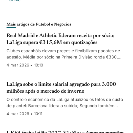
Mais artigos de Futebol e Negócios
Real Madrid e Athletic lideram receita por sócio;
LaLiga supera €315,6M em quotizações
Clubes espanhóis elevam preços e flexibilizam pacotes de
adesão. Média por sócio na Primeira Divisão ronda €330,
mas Madrid (€659) e Athletic (€615) destacam-se.
4 mar 2026 • 10:10
LaLiga sobe o limite salarial agregado para 3.000
milhões após o mercado de inverno
O controlo económico da LaLiga atualizou os tetos de custo
de plantel: Barcelona lidera a subida; Segunda também
cresce cerca de 10%.
4 mar 2026 • 10:11