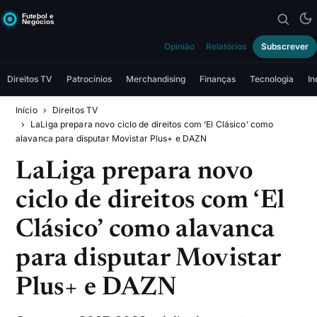
Opinião
Relatórios
Subscrever
Direitos TV
Patrocínios
Merchandising
Finanças
Tecnologia
In
Início
Direitos TV
LaLiga prepara novo ciclo de direitos com ‘El Clásico’ como
alavanca para disputar Movistar Plus+ e DAZN
LaLiga prepara novo
ciclo de direitos com ‘El
Clásico’ como alavanca
para disputar Movistar
Plus+ e DAZN