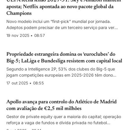
UEFA fecha leilão 2027-31: Sky e Amazon mantêm
aposta; Netflix apontada ao novo pacote global da
Champions
Novo modelo inclui um “first‑pick” mundial por jornada.
Adeptos podem precisar de um terceiro serviço para ver
toda a competição (não confirmado).
19 nov 2025 • 08:57
Propriedade estrangeira domina os ‘euroclubes’ do
Big-5; LaLiga e Bundesliga resistem com capital local
Segundo a Intelligence 2P, 53% dos clubes do Big-5 que
jogam competições europeias em 2025-2026 têm dono
internacional, com forte peso norte‑americano. Premier
17 out 2025 • 08:55
League e Ligue 1 lideram a abertura; Espanha e Alemanha
mantêm 100% de controlo nacional.
Apollo avança para controlo do Atlético de Madrid
com avaliação de €2,5 mil milhões
Gestor de private equity quer a maioria do capital; operação
reforça a vaga de fundos e dívida privada no futebol
europeu.