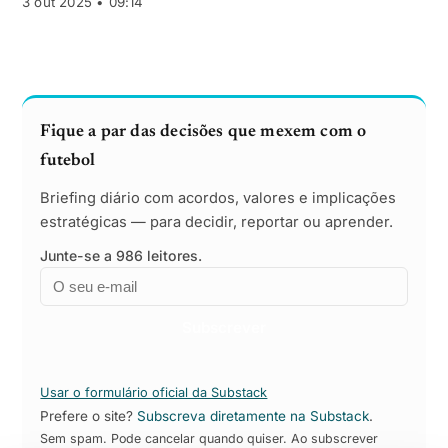
3 out 2025 • 09:14
Fique a par das decisões que mexem com o
futebol
Briefing diário com acordos, valores e implicações
estratégicas — para decidir, reportar ou aprender.
Junte-se a 986 leitores.
Email
Empresa
Subscrever
Usar o formulário oficial da Substack
Prefere o site?
Subscreva diretamente na Substack
.
Sem spam. Pode cancelar quando quiser. Ao subscrever