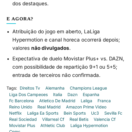
dos destaques.
E AGORA?
Atribuição do jogo em aberto, LaLiga
Hypermotion e canal horeca ocorrerá depois;
valores
não divulgados
.
Expectativa de duelo Movistar Plus+ vs. DAZN,
com possibilidade de repartição 9+1 ou 5+5;
entrada de terceiros não confirmada.
Tags:
Direitos Tv
Alemanha
Champions League
Liga Dos Campeoes
Italia
Dazn
Espanha
Fc Barcelona
Atletico De Madrid
Laliga
Franca
Reino Unido
Real Madrid
Amazon Prime Video
Netflix
Laliga Ea Sports
Bein Sports
Uc3
Sevilla Fc
Real Sociedad
Villarreal Cf
Real Betis
Valencia Cf
Movistar Plus
Athletic Club
Laliga Hypermotion
Cnmc